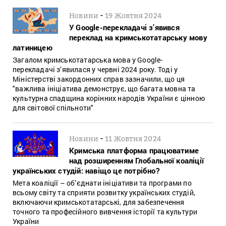
-
Новини
19 Жовтня 2024
У Google-перекладачі з’явився
переклад на кримськотатарську мову
латиницею
Загалом кримськотатарська мова у Google-
перекладачі з’явилася у червні 2024 року. Тоді у
Міністерстві закордонних справ зазначили, що ця
"важлива ініціатива демонструє, що багата мовна та
культурна спадщина корінних народів України є цінною
для світової спільноти"
-
Новини
11 Жовтня 2024
Кримська платформа працюватиме
над розширенням Глобальної коаліції
українських студій: навіщо це потрібно?
Мета коаліції – об’єднати ініціативи та програми по
всьому світу та сприяти розвитку українських студій,
включаючи кримськотатарські, для забезпечення
точного та професійного вивчення історії та культури
України