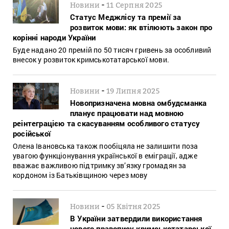
-
Новини
11 Серпня 2025
Статус Меджлісу та премії за
розвиток мови: як втілюють закон про
корінні народи України
Буде надано 20 премій по 50 тисяч гривень за особливий
внесок у розвиток кримськотатарської мови.
-
Новини
19 Липня 2025
Новопризначена мовна омбудсманка
планує працювати над мовною
реінтеграцією та скасуванням особливого статусу
російської
Олена Івановська також пообіцяла не залишити поза
увагою функціонування української в еміграції, адже
вважає важливою підтримку зв’язку громадян за
кордоном із Батьківщиною через мову
-
Новини
05 Квітня 2025
В України затвердили використання
нового правопису кримськотатарської