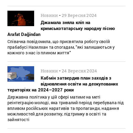
-
Новини
29 Вересня 2024
Джамала зняла кліп на
кримськотатарську народну пісню
Arafat Dağindan
Співачка повідомила, що присвятила роботу своїй
прабабусі Назилхан та спогадам, "які залишаються у
кожного з нас із плином життя"
-
Новини
24 Вересня 2024
Кабмін затвердив план заходів з
відновлення освіти на деокупованих
територіях на 2024–2027 роки
Державна політика у цій сфері матиме на меті
реінтеграцію молоді, яка тривалий період перебувала під
впливом російських наративів та пропаганди, надання
можливостей для розвитку, підтримку в освіті та
зайнятості