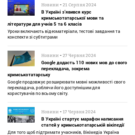
-
Новини
21 Серпня 2024
В Україні з’явився курс
кримськотатарської мови та
літератури для учнів 5 та 6 класів
Уроки включають відеоматеріали, тестові завдання та
конспекти зі субтитрами
-
Новини
27 Червня 2024
Google додасть 110 нових мов до свого
перекладача, зокрема
кримськотатарську
Google продовжує розширювати мовні можливості свого
перекладача, роблячи його доступнішим для
користувачів по всьому світу.
-
Новини
17 Червня 2024
В Україні стартує марафон написання
статей у кримськотатарській вікіпедії
Для того щоб підтримати учасників, Вікімедіа Україна