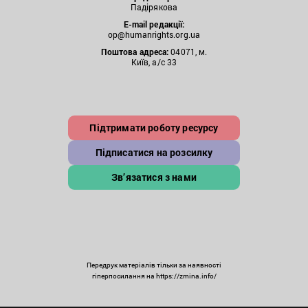
Падірякова
E-mail редакції:
op@humanrights.org.ua
Поштова
адреса:
04071, м.
Київ, а/с 33
Підтримати роботу ресурсу
Підписатися на розсилку
Зв’язатися з нами
Передрук матеріалів тільки за наявності
гіперпосилання на https://zmina.info/