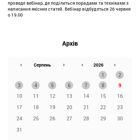
проведе вебінар, де поділиться порадами та техніками з
написання якісних статей. Вебінар відбудеться 26 червня
о 19.00
Архів
1
2
3
4
5
6
7
8
9
10
11
12
13
14
15
16
17
18
19
20
21
22
23
24
25
26
27
28
29
30
31