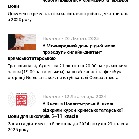
мови
Документ є результатом масштабної роботи, яка тривала
з 2023 року
-
Новини
20 Лютого 2025
У Міжнародний день рідної мови
проведуть онлайн-диктант
кримськотатарською
Трансляція відбудеться 21 лютого о 20:00 за кримським
часом (19:00 за київським) на ютуб-каналі та фейсбук-
сторінці Nefes, а також на ютуб-каналі Cemaat media.
-
Новини
12 Листопада 2024
У Києві в Новопечерській школі
відкрили курси кримськотатарської
мови для школярів 5–11 класів
Заняття діятимуть з 5 листопада 2024 року до 29 травня
2025 року