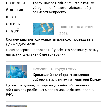
твору Шакіра Селіма "Milletniñ közü ve
yüregi – tildir" і вже опублікований у
соцмережах проєкту.
-
Новини
18 Лютого
2026
Онлайн-диктант кримськотатарською проведуть у
День рідної мови
Після завершення трансляції у всіх, хто братиме участь у
написанні диктанту, буде три години.
-
Новини
02 Грудня 2025
Кримський колаборант закликає
заборонити латинку на території Криму
Цеков повідомив, що кирилиця є нібито "основною
абеткою для російської мови та мов корінних народів
РФ".