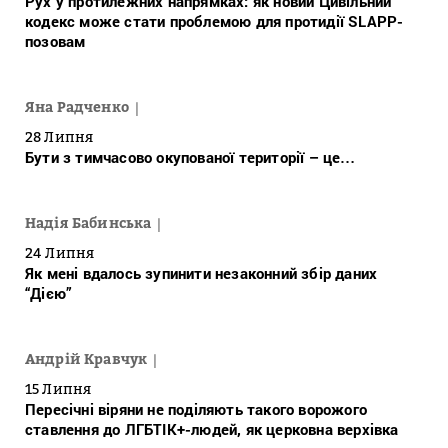
Рух у протилежних напрямках: як новий Цивільний
кодекс може стати проблемою для протидії SLAPP-
позовам
Яна Радченко
28 Липня
Бути з тимчасово окупованої території – це…
Надія Бабинська
24 Липня
Як мені вдалось зупинити незаконний збір даних
“Дією”
Андрій Кравчук
15 Липня
Пересічні віряни не поділяють такого ворожого
ставлення до ЛГБТІК+-людей, як церковна верхівка