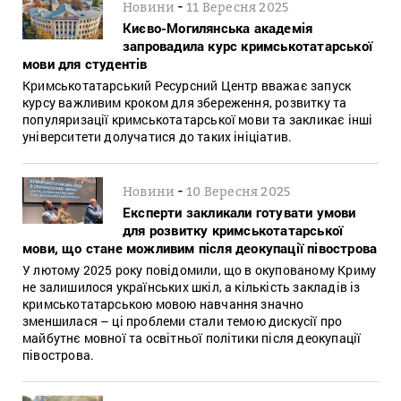
-
Новини
11 Вересня 2025
Києво-Могилянська академія
запровадила курс кримськотатарської
мови для студентів
Кримськотатарський Ресурсний Центр вважає запуск
курсу важливим кроком для збереження, розвитку та
популяризації кримськотатарської мови та закликає інші
університети долучатися до таких ініціатив.
-
Новини
10 Вересня 2025
Експерти закликали готувати умови
для розвитку кримськотатарської
мови, що стане можливим після деокупації півострова
У лютому 2025 року повідомили, що в окупованому Криму
не залишилося українських шкіл, а кількість закладів із
кримськотатарською мовою навчання значно
зменшилася – ці проблеми стали темою дискусії про
майбутнє мовної та освітньої політики після деокупації
півострова.