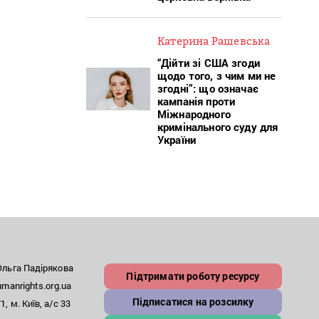
Катерина Рашевська
“Дійти зі США згоди
щодо того, з чим ми не
згодні”: що означає
кампанія проти
Міжнародного
кримінального суду для
України
льга Падірякова
Підтримати роботу ресурсу
anrights.org.ua
Підписатися на розсилку
, м. Київ, а/с 33