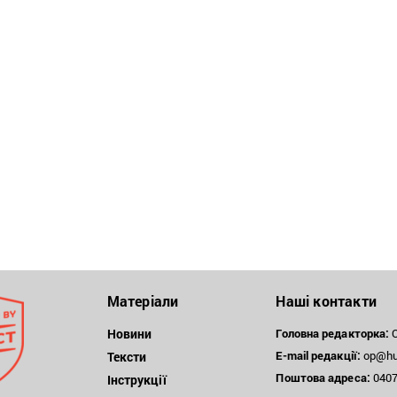
Матеріали
Наші контакти
Новини
Головна редакторка:
О
E-mail редакції:
op@hum
Тексти
Поштова
адреса:
04071
Інструкції