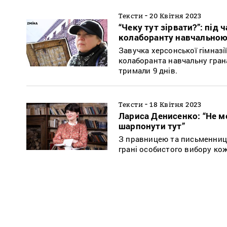
-
Тексти
20 Квітня 2023
“Чеку тут зірвати?”: під
колаборанту навчальною г
Завучка херсонської гімназі
колаборанта навчальну гранат
тримали 9 днів.
-
Тексти
18 Квітня 2023
Лариса Денисенко: “Не м
шарпонути тут”
З правницею та письменниц
грані особистого вибору ко