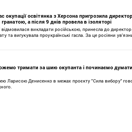
 час окупації освітянка з Херсона пригрозила директо
ранатою, а після 9 днів провела в ізоляторі
ї відмовилася викладати російською, принесла до директор
у та вигукувала проукраїнські гасла. За це росіяни ув'язни
ожемо тримати за шию окупанта і починаємо думати:
ею Ларисою Денисенко в межах проєкту "Сила вибору" гов
жного.