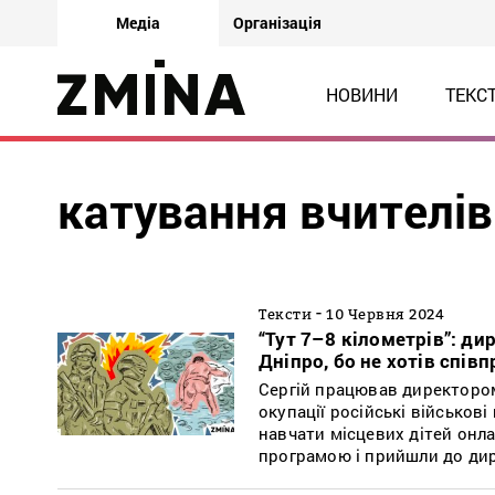
Медіа
Організація
НОВИНИ
ТЕКС
катування вчителів
-
Тексти
10 Червня 2024
“Тут 7–8 кілометрів”: д
Дніпро, бо не хотів спів
Сергій працював директором
окупації російські військов
навчати місцевих дітей онла
програмою і прийшли до ди