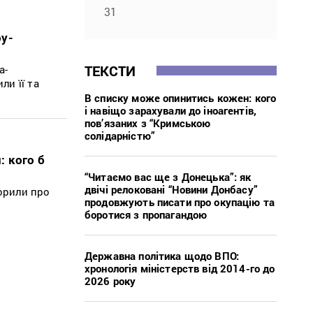
31
ру-
ТЕКСТИ
а-
ли її та
В списку може опинитись кожен: кого
і навіщо зарахували до іноагентів,
пов’язаних з “Кримською
солідарністю”
 кого б
“Читаємо вас ще з Донецька”: як
двічі релоковані “Новини Донбасу”
орили про
продовжують писати про окупацію та
боротися з пропагандою
Державна політика щодо ВПО:
хронологія міністерств від 2014-го до
2026 року