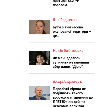
протидії SLAPP-
позовам
Яна Радченко
Бути з тимчасово
окупованої території –
це…
Надія Бабинська
Як мені вдалось
зупинити незаконний
збір даних “Дією”
Андрій Кравчук
Пересічні віряни не
поділяють такого
ворожого ставлення до
ЛГБТІК+-людей, як
церковна верхівка