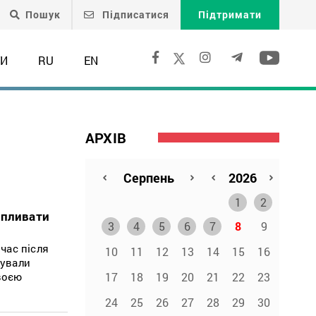
Пошук
Підписатися
Підтримати
ТИ
RU
EN
АРХІВ
1
2
епливати
3
4
5
6
7
8
9
час після
10
11
12
13
14
15
16
жували
17
18
19
20
21
22
23
своєю
24
25
26
27
28
29
30