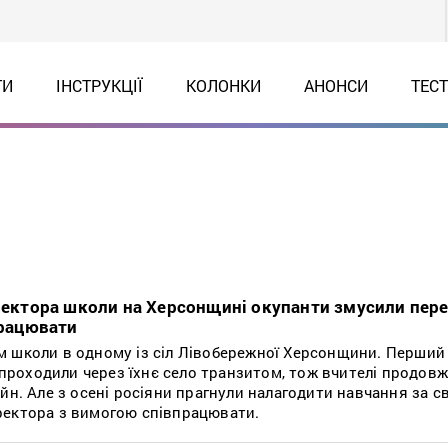
ТИ
ІНСТРУКЦІЇ
КОЛОНКИ
АНОНСИ
ТЕС
иректора школи на Херсонщині окупанти змусили пер
працювати
 школи в одному із сіл Лівобережної Херсонщини. Перший 
і проходили через їхнє село транзитом, тож вчителі продов
йн. Але з осені росіяни прагнули налагодити навчання за 
ректора з вимогою співпрацювати.