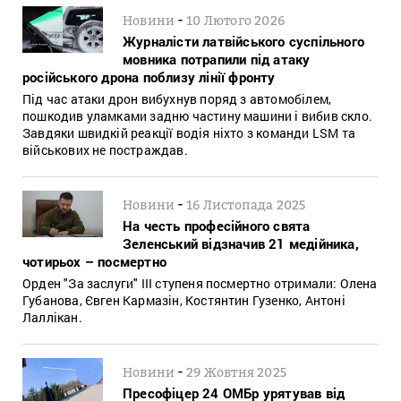
-
Новини
10 Лютого 2026
Журналісти латвійського суспільного
мовника потрапили під атаку
російського дрона поблизу лінії фронту
Під час атаки дрон вибухнув поряд з автомобілем,
пошкодив уламками задню частину машини і вибив скло.
Завдяки швидкій реакції водія ніхто з команди LSM та
військових не постраждав.
-
Новини
16 Листопада 2025
На честь професійного свята
Зеленський відзначив 21 медійника,
чотирьох – посмертно
Орден "За заслуги" III ступеня посмертно отримали: Олена
Губанова, Євген Кармазін, Костянтин Гузенко, Антоні
Лаллікан.
-
Новини
29 Жовтня 2025
Пресофіцер 24 ОМБр урятував від