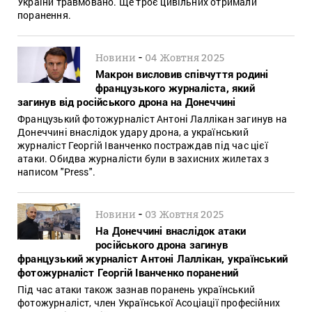
України травмовано. Ще троє цивільних отримали
поранення.
-
Новини
04 Жовтня 2025
Макрон висловив співчуття родині
французького журналіста, який
загинув від російського дрона на Донеччині
Французький фотожурналіст Антоні Лаллікан загинув на
Донеччині внаслідок удару дрона, а український
журналіст Георгій Іванченко постраждав під час цієї
атаки. Обидва журналісти були в захисних жилетах з
написом "Press".
-
Новини
03 Жовтня 2025
На Донеччині внаслідок атаки
російського дрона загинув
французький журналіст Антоні Лаллікан, український
фотожурналіст Георгій Іванченко поранений
Під час атаки також зазнав поранень український
фотожурналіст, член Української Асоціації професійних