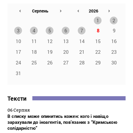
1
2
3
4
5
6
7
8
9
10
11
12
13
14
15
16
17
18
19
20
21
22
23
24
25
26
27
28
29
30
31
Тексти
06 Серпня
В списку може опинитись кожен: кого і навіщо
зарахували до іноагентів, пов’язаних з “Кримською
солідарністю”