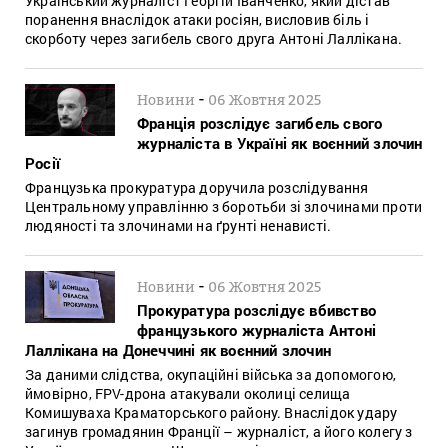
Український журналіст Георгій Іванченко, який дістав
поранення внаслідок атаки росіян, висловив біль і
скорботу через загибель свого друга Антоні Лаллікана.
-
Новини
06 Жовтня 2025
Франція розслідує загибель свого
журналіста в Україні як воєнний злочин
Росії
Французька прокуратура доручила розслідування
Центральному управлінню з боротьби зі злочинами проти
людяності та злочинами на ґрунті ненависті.
-
Новини
06 Жовтня 2025
Прокуратура розслідує вбивство
французького журналіста Антоні
Лаллікана на Донеччині як воєнний злочин
За даними слідства, окупаційні війська за допомогою,
ймовірно, FPV-дрона атакували околиці селища
Комишуваха Краматорського району. Внаслідок удару
загинув громадянин Франції – журналіст, а його колегу з