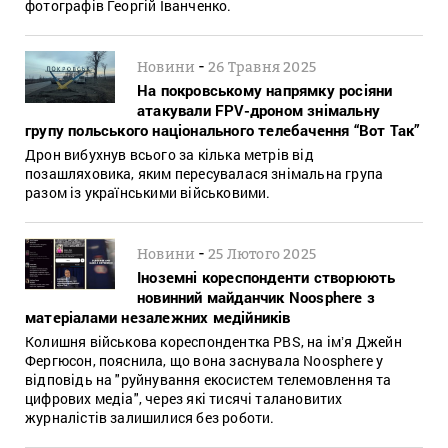
фотографів Георгій Іванченко.
-
Новини
26 Травня 2025
На покровському напрямку росіяни
атакували FPV-дроном знімальну
групу польського національного телебачення “Вот Так”
Дрон вибухнув всього за кілька метрів від
позашляховика, яким пересувалася знімальна група
разом із українськими військовими.
-
Новини
25 Лютого 2025
Іноземні кореспонденти створюють
новинний майданчик Noosphere з
матеріалами незалежних медійників
Колишня військова кореспондентка PBS, на імʼя Джейн
Фергюсон, пояснила, що вона заснувала Noosphere у
відповідь на "руйнування екосистем телемовлення та
цифрових медіа", через які тисячі талановитих
журналістів залишилися без роботи.