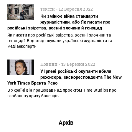
-
Тексти
12 Вересня 2022
Чи змінює війна стандарти
журналістики, або Як писати про
російські звірства, воєнні злочини й геноцид
Як писати про російські звірства, воєнні злочини та
геноцид? Відповіді шукали українські журналісти та
медіаексперти
-
Новини
13 Березня 2022
У Ірпені російські окупанти вбили
режисера, екскореспондента The New
York Times Брента Рено
В Україні він працював над проєктом Time Studios про
глобальну кризу біженців
Архів