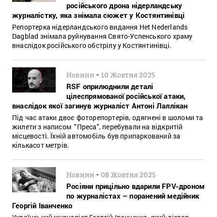
російського дрона нідерландську
журналістку, яка знімала сюжет у Костянтинівці
Репортерка нідерландського видання Het Nederlands
Dagblad знімала руйнування Свято-Успенського храму
внаслідок російського обстрілу у Костянтинівці.
-
Новини
10 Жовтня 2025
RSF оприлюднили деталі
цілеспрямованої російської атаки,
внаслідок якої загинув журналіст Антоні Лаллікан
Під час атаки двоє фоторепортерів, одягнені в шоломи та
жилети з написом "Преса", перебували на відкритій
місцевості. Їхній автомобіль був припаркований за
кількасот метрів.
-
Новини
08 Жовтня 2025
Росіяни прицільно вдарили FPV-дроном
по журналістах – поранений медійник
Георгій Іванченко