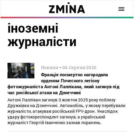
іноземні
журналісти
-
Новини
04 Серпня 2026
Франція посмертно нагородила
орденом Почесного легіону
фотожурналіста Антоні Лаллікана, який загинув під
час російської атаки на Донеччині
Антоні Лаллікан загинув 3 жовтня 2025 року поблизу
Дружківки на Донеччині. Автомобіль, у якому перебували
журналісти, атакував російський FPV-дрон. Унаслідок
удару фотокореспондент загинув, а український
журналіст Георгій Іванченко зазнав поранень.