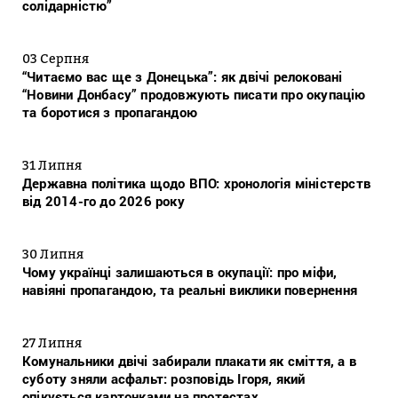
солідарністю”
03 Серпня
“Читаємо вас ще з Донецька”: як двічі релоковані
“Новини Донбасу” продовжують писати про окупацію
та боротися з пропагандою
31 Липня
Державна політика щодо ВПО: хронологія міністерств
від 2014-го до 2026 року
30 Липня
Чому українці залишаються в окупації: про міфи,
навіяні пропагандою, та реальні виклики повернення
27 Липня
Комунальники двічі забирали плакати як сміття, а в
суботу зняли асфальт: розповідь Ігоря, який
опікується картонками на протестах