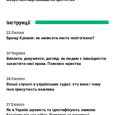
Інструкції
22 Липня
Бранці Кремля: як написати листа політв’язню?
10 Червня
Виплати, документи, догляд: як людям з інвалідністю
захистити свої права. Пояснює юристка
28 Лютого
Вільні слухачі в українських судах: хто вони і чому
їхня присутність важлива
17 Лютого
Як в Україні шукають та ідентифікують зниклих
безвісти під час війни. Відповіді на поширені