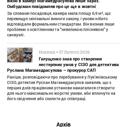
вікно в камері Магамедрасулова лише зараз.
Омбудсман повідомляв про це ще в жовтні
За словами посадовця, камера мала площу 6,9 м², що
перевищує мінімальні вимоги закону, і умови нібито
відповідали формальним стандартам. Він визнав лише
проблеми з освітленням та "невеликою пліснявою" у
санвузлі.
-
Новини
17 Лютого 2026
Галущенко знав про створення
нестерпних умов у СІЗО для детектива
Руслана Магамедрасулова – прокурор САП
Раніше, розповідаючи про перебування у Лук’янівському
СІЗО, детектив Руслан Магамедрасулов заявляв, що з
перших днів працівники установи намагалися створити
для нього максимально жорсткі умови, аби вплинути на
його свідчення або схилити до співпраці.
Архів