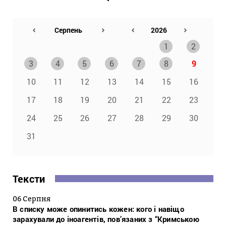
1
2
3
4
5
6
7
8
9
10
11
12
13
14
15
16
17
18
19
20
21
22
23
24
25
26
27
28
29
30
31
Тексти
06 Серпня
В списку може опинитись кожен: кого і навіщо
зарахували до іноагентів, пов’язаних з “Кримською