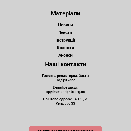
Матеріали
Новини
Тексти
Інструкції
Колонки
Анонси
Наші контакти
Головна редакторка:
Ольга
Падірякова
E-mail редакції:
op@humanrights.org.ua
Поштова
адреса:
04071, м.
Київ, а/с 33