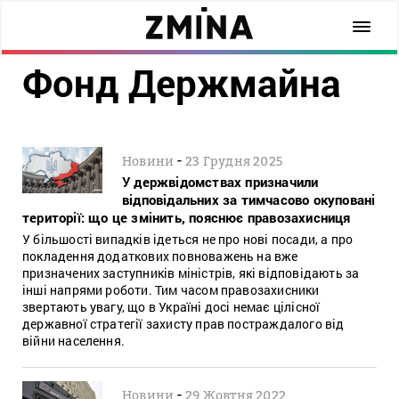
Фонд Держмайна
-
Новини
23 Грудня 2025
У держвідомствах призначили
відповідальних за тимчасово окуповані
території: що це змінить, пояснює правозахисниця
У більшості випадків ідеться не про нові посади, а про
покладення додаткових повноважень на вже
призначених заступників міністрів, які відповідають за
інші напрями роботи. Тим часом правозахисники
звертають увагу, що в Україні досі немає цілісної
державної стратегії захисту прав постраждалого від
війни населення.
-
Новини
29 Жовтня 2022