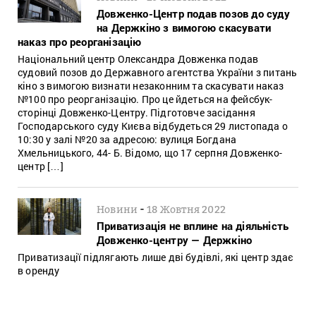
Довженко-Центр подав позов до суду
на Держкіно з вимогою скасувати
наказ про реорганізацію
Національний центр Олександра Довженка подав
судовий позов до Державного агентства України з питань
кіно з вимогою визнати незаконним та скасувати наказ
№100 про реорганізацію. Про це йдеться на фейсбук-
сторінці Довженко-Центру. Підготовче засідання
Господарського суду Києва відбудеться 29 листопада о
10:30 у залі №20 за адресою: вулиця Богдана
Хмельницького, 44- Б. Відомо, що 17 серпня Довженко-
центр […]
-
Новини
18 Жовтня 2022
Приватизація не вплине на діяльність
Довженко-центру — Держкіно
Приватизації підлягають лише дві будівлі, які центр здає
в оренду