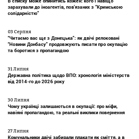
В списку може опинитись кожен: кого і навіщо
зарахували до іноагентів, пов’язаних з “Кримською
солідарністю”
03 Серпня
“Читаємо вас ще з Донецька”: як двічі релоковані
“Новини Донбасу” продовжують писати про окупацію
та боротися з пропагандою
31 Липня
Державна політика щодо ВПО: хронологія міністерств
від 2014-го до 2026 року
30 Липня
Чому українці залишаються в окупації: про міфи,
навіяні пропагандою, та реальні виклики повернення
27 Липня
Комунальники двічі забирали плакати як сміття, а в