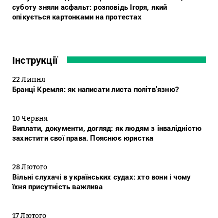
суботу зняли асфальт: розповідь Ігоря, який
опікується картонками на протестах
Інструкції
22 Липня
Бранці Кремля: як написати листа політв’язню?
10 Червня
Виплати, документи, догляд: як людям з інвалідністю
захистити свої права. Пояснює юристка
28 Лютого
Вільні слухачі в українських судах: хто вони і чому
їхня присутність важлива
17 Лютого