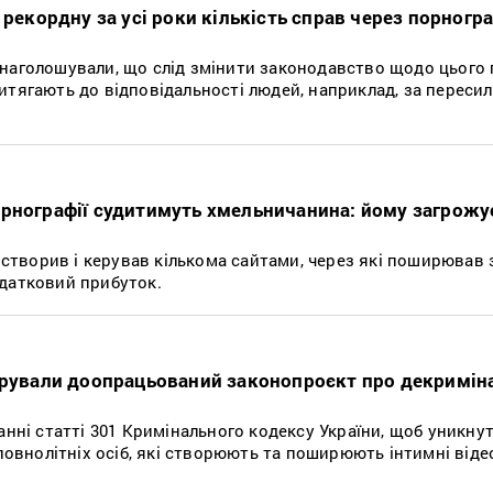
 рекордну за усі роки кількість справ через порногр
наголошували, що слід змінити законодавство щодо цього 
итягають до відповідальності людей, наприклад, за переси
рнографії судитимуть хмельничанина: йому загрожу
к створив і керував кількома сайтами, через які поширював
датковий прибуток.
трували доопрацьований законопроєкт про декримін
анні статті 301 Кримінального кодексу України, щоб уникну
 повнолітніх осіб, які створюють та поширюють інтимні від