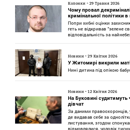
-
Колонки
29 Травня 2026
Чому провал декриміналіз
кримінальної політики в 
Попри хибні оцінки захисник
геть не відкривав "зелене с
відповідальність за найнебе
-
Новини
29 Квітня 2026
У Житомирі викрили маті
Нині дитина під опікою бабу
-
Новини
12 Квітня 2026
На Буковині судитимуть 
дівчат
За даними правоохоронців, 
де видавав себе за однолітк
листування, згодом спонука
відмовлялися, чоловік тисн