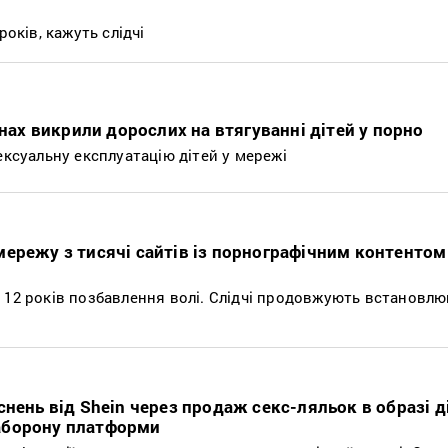
років, кажуть слідчі
онах викрили дорослих на втягуванні дітей у порно
ексуальну експлуатацію дітей у мережі
ережу з тисячі сайтів із порнографічним контентом 
 12 років позбавлення волі. Слідчі продовжують встановлю
нень від Shein через продаж секс-ляльок в образі д
аборону платформи