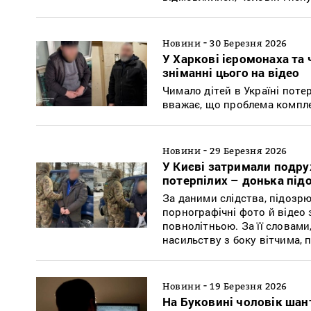
-
Новини
30 Березня 2026
У Харкові ієромонаха та 
зніманні цього на відео
Чимало дітей в Україні поте
вважає, що проблема компле
-
Новини
29 Березня 2026
У Києві затримали подру
потерпілих – донька під
За даними слідства, підозрю
порнографічні фото й відео з
повнолітньою. За її словами
насильству з боку вітчима, п
-
Новини
19 Березня 2026
На Буковині чоловік шан