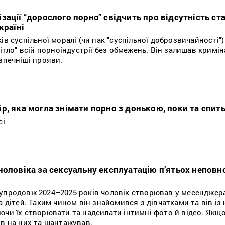
ації “дорослого порно” свідчить про відсутність ст
країні
ів суспільної моралі (чи пак "суспільної доброзвичайності"
вітло" всій порноіндустрії без обмежень. Він залишав кримі
зпечніші прояви.
р, яка могла знімати порно з донькою, поки та спит
сі
чоловіка за сексуальну експлуатацію п’ятьох неповн
упродовж 2024–2025 років чоловік створював у месенджера
а дітей. Таким чином він знайомився з дівчатками та вів із
ючи їх створювати та надсилати інтимні фото й відео. Якщо
ув на них та шантажував.