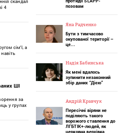
протидії SLAPP-
нній скандал
позовам
і 4
Яна Радченко
Бути з тимчасово
окупованої території –
це…
гом сім’ї, а
 навіть
Надія Бабинська
Як мені вдалось
зупинити незаконний
збір даних “Дією”
ваних ШІ
ворення за
Андрій Кравчук
ць у групах
Пересічні віряни не
поділяють такого
ворожого ставлення до
ЛГБТІК+-людей, як
церковна верхівка