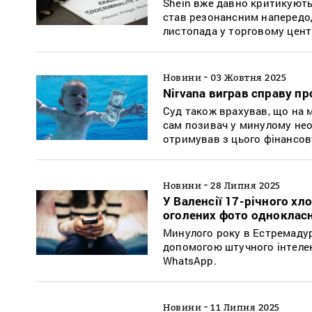
Shein вже давно критикують 
став резонансним напередод
листопада у торговому цент
-
Новини
03 Жовтня 2025
Nirvana виграв справу п
Суд також врахував, що на м
сам позивач у минулому нео
отримував з цього фінансов
-
Новини
28 Липня 2025
У Валенсії 17-річного х
оголених фото одноклас
Минулого року в Естремадур
допомогою штучного інтеле
WhatsApp.
-
Новини
11 Липня 2025