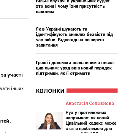
Вільні слухачі в українських судах:
хто вони і чому їхня присутність
важлива
Як в Україні шукають та
ідентифікують зниклих безвісти під
час війни. Відповіді на поширені
запитання
Гроші і допомога звільненим з неволі
цивільним: уряд ввів новий порядок
підтримки, як її отримати
за участі
вати інших
КОЛОНКИ
Анастасія Соловйова
Рух у протилежних
напрямках: як новий
ітей,
Цивільний кодекс може
стати проблемою для