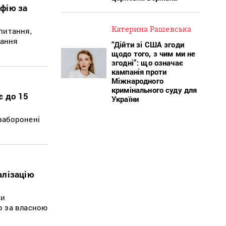
афію за
Катерина Рашевська
питання,
лання
“Дійти зі США згоди
щодо того, з чим ми не
згодні”: що означає
кампанія проти
Міжнародного
кримінального суду для
є до 15
України
 заборонені
алізацію
ти
ео за власною