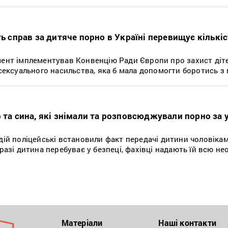
ть справ за дитяче порно в Україні перевищує кількіс
мент імплементував Конвенцію Ради Європи про захист діте
 сексуального насильства, яка б мала допомогти боротись 
 та сина, які знімали та розповсюджували порно за 
дій поліцейські встановили факт передачі дитини чоловіка
аразі дитина перебуває у безпеці, фахівці надають їй всю не
Матеріали
Наші контакти