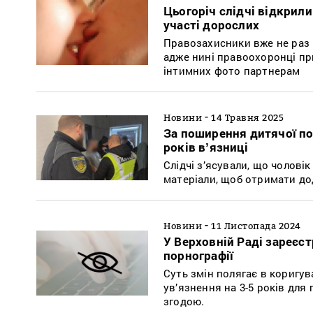
Цьогоріч слідчі відкрили
участі дорослих
Правозахисники вже не раз 
адже нині правоохоронці пр
інтимних фото партнерам
-
Новини
14 Травня 2025
За поширення дитячої по
років вʼязниці
Слідчі з’ясували, що чолові
матеріали, щоб отримати до
-
Новини
11 Листопада 2024
У Верховній Раді зареєс
порнографії
Суть змін полягає в коригув
ув’язнення на 3-5 років для
згодою.