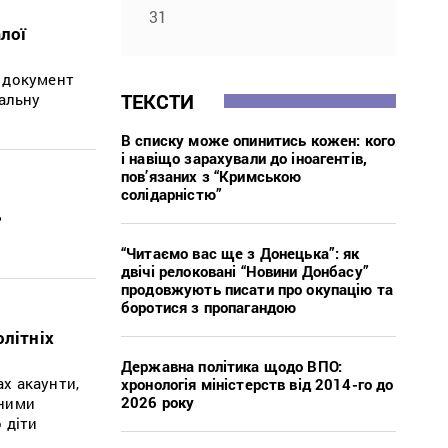
31
алої
) документ
ТЕКСТИ
нальну
В списку може опинитись кожен: кого
і навіщо зарахували до іноагентів,
пов’язаних з “Кримською
солідарністю”
ь
“Читаємо вас ще з Донецька”: як
двічі релоковані “Новини Донбасу”
продовжують писати про окупацію та
боротися з пропагандою
олітніх
Державна політика щодо ВПО:
х акаунти,
хронологія міністерств від 2014-го до
2026 року
 ними
 діти