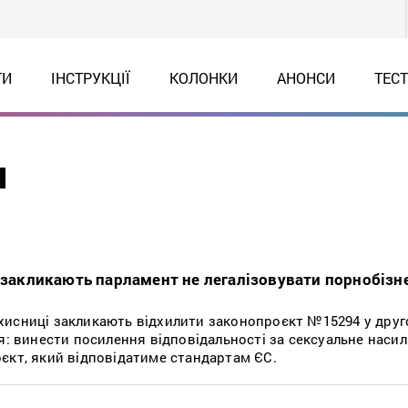
ТИ
ІНСТРУКЦІЇ
КОЛОНКИ
АНОНСИ
ТЕС
я
ї закликають парламент не легалізовувати порнобізне
исниці закликають відхилити законопроєкт №15294 у друго
я: винести посилення відповідальності за сексуальне наси
єкт, який відповідатиме стандартам ЄС.