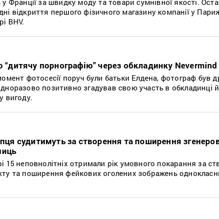
у Франції за швидку моду та товари сумнівної якості. Оста
ні відкриття першого фізичного магазину компанії у Париж
рі BHV.
ро “дитячу порнографію” через обкладинку Nevermind
омент фотосесії поруч були батьки Елдена, фотограф був дру
дноразово позитивно згадував свою участь в обкладинці й
у вигоду.
лопця судитимуть за створення та поширення згенеро
ниць
і 15 неповнолітніх отримали рік умовного покарання за ст
кту та поширення фейкових оголених зображень однокласни