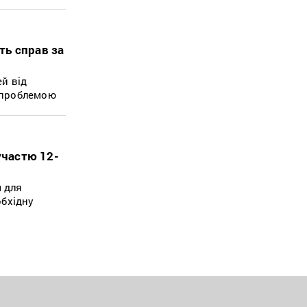
ть справ за
й від
з проблемою
участю 12-
м для
обхідну