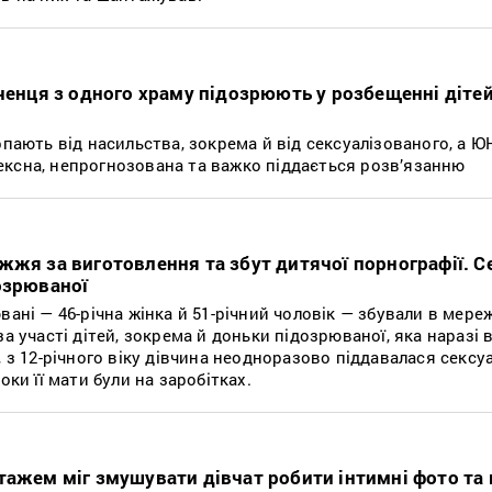
ченця з одного храму підозрюють у розбещенні дітей
рпають від насильства, зокрема й від сексуалізованого, а 
ксна, непрогнозована та важко піддається розв’язанню
жжя за виготовлення та збут дитячої порнографії. С
озрюваної
вані — 46-річна жінка й 51-річний чоловік — збували в мереж
а участі дітей, зокрема й доньки підозрюваної, яка наразі 
, з 12-річного віку дівчина неодноразово піддавалася секс
оки її мати були на заробітках.
тажем міг змушувати дівчат робити інтимні фото та 