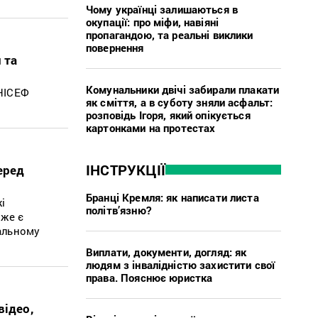
Чому українці залишаються в
окупації: про міфи, навіяні
пропагандою, та реальні виклики
повернення
 та
Комунальники двічі забирали плакати
ЮНІСЕФ
як сміття, а в суботу зняли асфальт:
розповідь Ігоря, який опікується
картонками на протестах
ІНСТРУКЦІЇ
еред
Бранці Кремля: як написати листа
і
політв’язню?
вже є
уальному
Виплати, документи, догляд: як
людям з інвалідністю захистити свої
права. Пояснює юристка
відео,