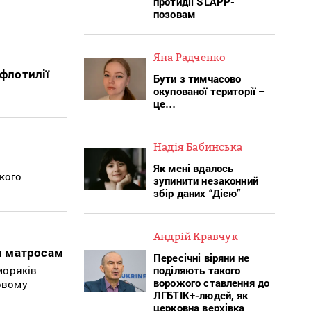
протидії SLAPP-
позовам
Яна Радченко
флотилії
Бути з тимчасово
окупованої території –
це…
Надія Бабинська
Як мені вдалось
ького
зупинити незаконний
збір даних “Дією”
Андрій Кравчук
м матросам
Пересічні віряни не
поділяють такого
моряків
ворожого ставлення до
ковому
ЛГБТІК+-людей, як
церковна верхівка