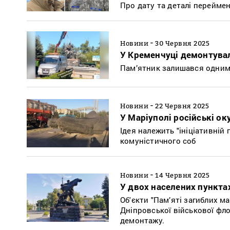
Про дату та деталі перейме
-
Новини
30 Червня 2025
У Кременчуці демонтува
Пам’ятник залишався одним 
-
Новини
22 Червня 2025
У Маріуполі російські о
Ідея належить "ініціативній 
комуністичного соб
-
Новини
14 Червня 2025
У двох населених пункт
Об'єкти "Пам’яті загиблих м
Дніпровської військової фло
демонтажу.