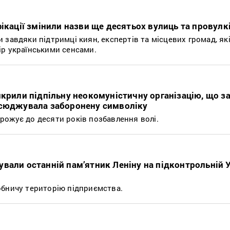
ікації змінили назви ще десятьох вулиць та провулк
завдяки підтримці киян, експертів та місцевих громад, як
р українськими сенсами.
икрили підпільну неокомуністичну організацію, що з
всюджувала заборонену символіку
ожує до десяти років позбавлення волі.
вали останній пам’ятник Леніну на підконтрольній У
обничу територію підприємства.