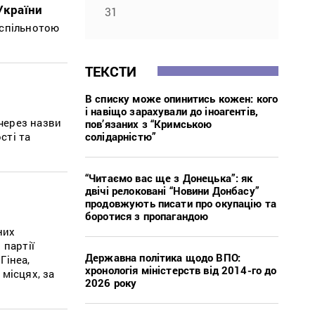
України
31
 спільнотою
ТЕКСТИ
В списку може опинитись кожен: кого
і навіщо зарахували до іноагентів,
 через назви
пов’язаних з “Кримською
солідарністю”
сті та
“Читаємо вас ще з Донецька”: як
двічі релоковані “Новини Донбасу”
продовжують писати про окупацію та
боротися з пропагандою
них
 партії
Державна політика щодо ВПО:
Гінеа,
хронологія міністерств від 2014-го до
місцях, за
2026 року