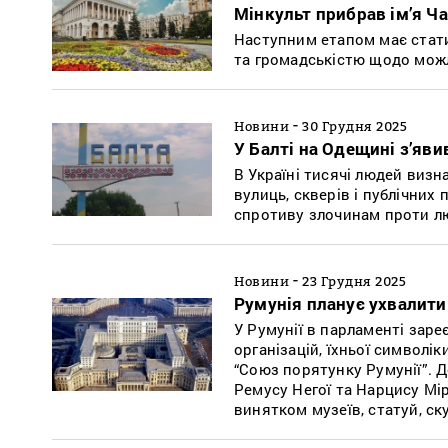
Мінкульт прибрав ім’я Ча
Наступним етапом має стати
та громадськістю щодо можл
-
Новини
30 Грудня 2025
У Балті на Одещині з’яви
В Україні тисячі людей визн
вулиць, скверів і публічних
спротиву злочинам проти л
-
Новини
23 Грудня 2025
Румунія планує ухвалити
У Румунії в парламенті зар
організацій, їхньої символік
“Союз порятунку Румунії”. До
Ремусу Негої та Нарцису Мі
винятком музеїв, статуй, ск