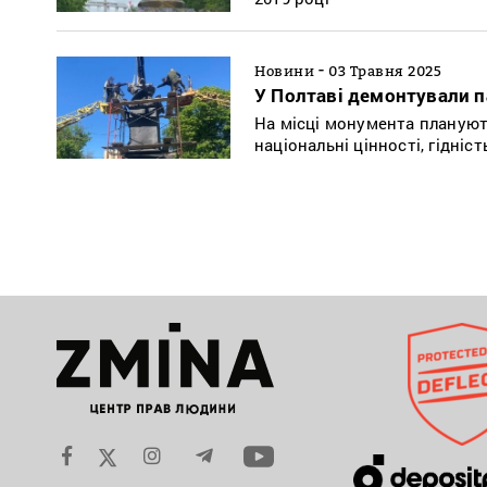
-
Новини
03 Травня 2025
У Полтаві демонтували па
На місці монумента плануют
національні цінності, гідніс