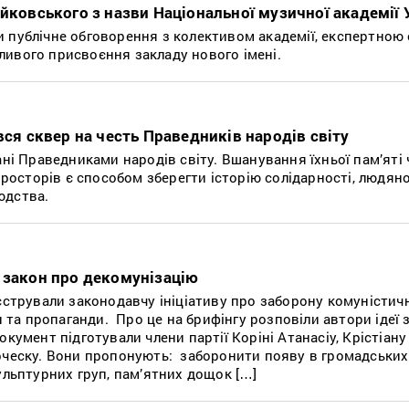
йковського з назви Національної музичної академії 
 публічне обговорення з колективом академії, експертною
ивого присвоєння закладу нового імені.
вся сквер на честь Праведників народів світу
ані Праведниками народів світу. Вшанування їхньої пам’яті
 просторів є способом зберегти історію солідарності, людяно
юдства.
 закон про декомунізацію
еєстрували законодавчу ініціативу про заборону комуністич
и та пропаганди. Про це на брифінгу розповіли автори ідеї з
кумент підготували члени партії Коріні Атанасіу, Крістіану 
рческу. Вони пропонують: заборонити появу в громадських 
ульптурних груп, пам’ятних дощок […]