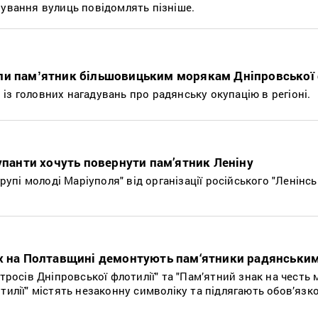
нування вулиць повідомлять пізніше.
ли памʼятник більшовицьким морякам Дніпровської 
із головних нагадувань про радянську окупацію в регіоні.
купанти хочуть повернути пам’ятник Леніну
групі молоді Маріуполя" від організації російського "Ленінс
ах на Полтавщині демонтують пам‘ятники радянськи
атросів Дніпровської флотилії" та "Пам’ятний знак на честь 
тилії" містять незаконну символіку та підлягають обов’яз