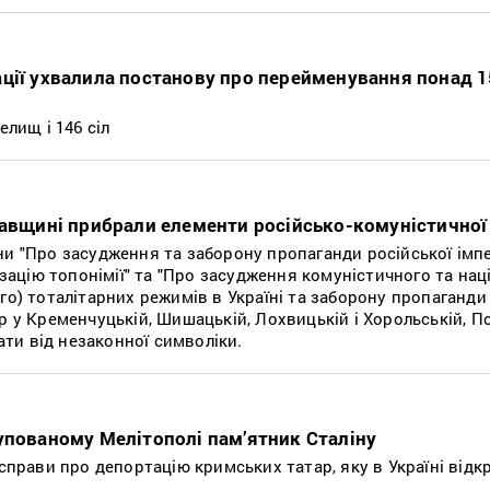
ції ухвалила постанову про перейменування понад 
елищ і 146 сіл
тавщині прибрали елементи російсько-комуністичної
ни "Про засудження та заборону пропаганди російської імп
ізацію топонімії" та "Про засудження комуністичного та нац
го) тоталітарних режимів в Україні та заборону пропаганди 
р у Кременчуцькій, Шишацькій, Лохвицькій і Хорольській, П
и від незаконної символіки.
упованому Мелітополі пам’ятник Сталіну
 справи про депортацію кримських татар, яку в Україні відк