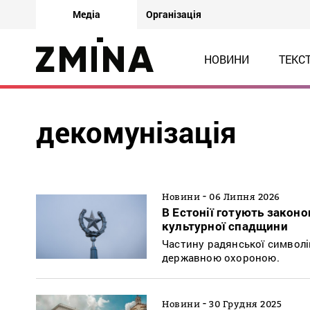
Медіа
Організація
НОВИНИ
ТЕКС
декомунізація
-
Новини
06 Липня 2026
В Естонії готують закон
культурної спадщини
Частину радянської символік
державною охороною.
-
Новини
30 Грудня 2025