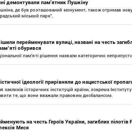
ині демонтували пам’ятник Пушкіну
ушкіна, де був розташований монумент, також отримав нову
градський міський парк".
ішили перейменувати вулиці, названі на честь загиб
памʼяті обурився
аціональної пам’яті рішення назвали категорично неприпуст
істичної ідеології прирівняли до нацистської пропа
 закликів історичних інституцій країни, зокрема Інститут
авити те, що вони вважали правовим дисбалансом.
ейменують на честь Героїв України, загиблих пілотів 
лексія Меся