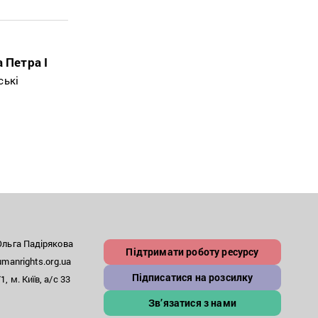
 Петра I
ські
льга Падірякова
Підтримати роботу ресурсу
anrights.org.ua
Підписатися на розсилку
, м. Київ, а/с 33
Зв’язатися з нами