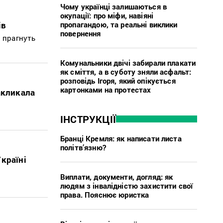
Чому українці залишаються в
окупації: про міфи, навіяні
пропагандою, та реальні виклики
ів
повернення
і прагнуть
Комунальники двічі забирали плакати
як сміття, а в суботу зняли асфальт:
розповідь Ігоря, який опікується
картонками на протестах
акликала
ІНСТРУКЦІЇ
Бранці Кремля: як написати листа
політв’язню?
країні
Виплати, документи, догляд: як
людям з інвалідністю захистити свої
права. Пояснює юристка