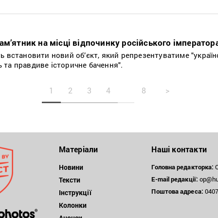
м’ятник на місці відпочинку російського імператора
ь встановити новий об’єкт, який репрезентуватиме "україн
ть та правдиве історичне бачення".
1
2
3
4
8
>
Матеріали
Наші контакти
Новини
Головна редакторка:
О
E-mail редакції:
op@hum
Тексти
Поштова
адреса:
04071
Інструкції
Колонки
Анонси