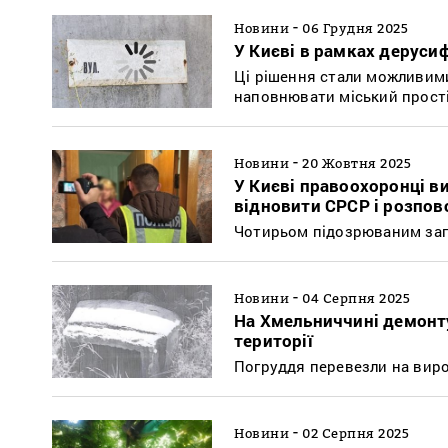
-
Новини
06 Грудня 2025
У Києві в рамках дерусиф
Ці рішення стали можливими 
наповнювати міський прості
-
Новини
20 Жовтня 2025
У Києві правоохоронці в
відновити СРСР і розпо
Чотирьом підозрюваним загр
-
Новини
04 Серпня 2025
На Хмельниччині демонту
території
Погруддя перевезли на вир
-
Новини
02 Серпня 2025