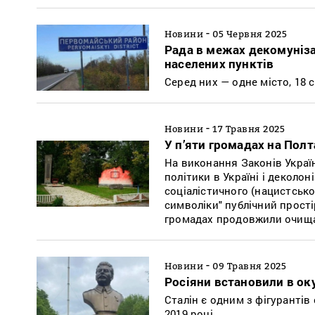
-
Новини
05 Червня 2025
Рада в межах декомуніза
населених пунктів
Серед них — одне місто, 18 с
-
Новини
17 Травня 2025
У п’яти громадах на Пол
На виконання Законів Украї
політики в Україні і деколон
соціалістичного (нацистсько
символіки" публічний прості
громадах продовжили очищат
-
Новини
09 Травня 2025
Росіяни встановили в ок
Сталін є одним з фігурантів
2019 році