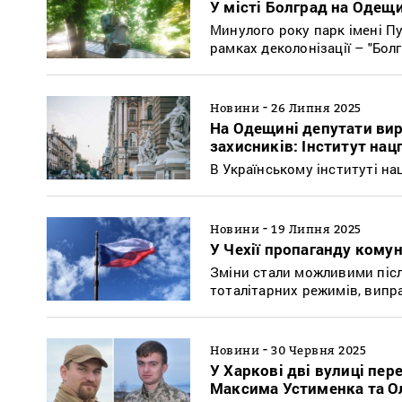
У місті Болград на Одещ
Минулого року парк імені П
рамках деколонізації – "Бол
-
Новини
26 Липня 2025
На Одещині депутати вир
захисників: Інститут нац
В Українському інституті н
-
Новини
19 Липня 2025
У Чехії пропаганду комун
Зміни стали можливими після
тоталітарних режимів, випр
-
Новини
30 Червня 2025
У Харкові дві вулиці пер
Максима Устименка та О