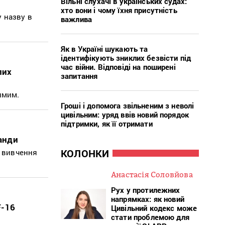
Вільні слухачі в українських судах:
хто вони і чому їхня присутність
 назву в
важлива
Як в Україні шукають та
ідентифікують зниклих безвісти під
час війни. Відповіді на поширені
лих
запитання
имим.
Гроші і допомога звільненим з неволі
цивільним: уряд ввів новий порядок
підтримки, як її отримати
ганди
КОЛОНКИ
у вивчення
Анастасія Соловйова
Рух у протилежних
напрямках: як новий
F-16
Цивільний кодекс може
стати проблемою для