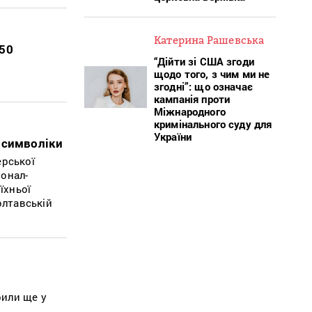
Катерина Рашевська
150
“Дійти зі США згоди
щодо того, з чим ми не
згодні”: що означає
кампанія проти
Міжнародного
кримінального суду для
України
 символіки
ерської
іонал-
їхньої
олтавській
рили ще у