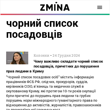
чорний список
посадовців
-
Колонки
24 Грудня 2024
Чому важливо складати чорний список
посадовців, причетних до порушення
прав людини в Криму
"Чорний список посадових осіб" містить інформацію
працівників ФСБ РФ, слідчих, прокурорів, суддів,
керівників СІЗО, в’язниць та медичних служб в
окупованому Криму, які протягом 10-ти років окупації
були причетні до порушень прав людини та грубих
порушень норм міжнародного гуманітарного права по
відношенню до активістів, журналістів, правозахисників
та проукраїнської громадськост