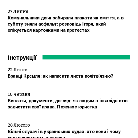
27 Липня
Комунальники двічі забирали плакати як сміття, а в
суботу зняли асфальт: розповідь Ігоря, який
опікується картонками на протестах
Інструкції
22 Липня
Бранці Кремля: як написати листа політв’язню?
10 Червня
Виплати, документи, догляд: як людям з інвалідністю
захистити свої права. Пояснює юристка
28 Лютого
Вільні слухачі в українських судах: хто вони і чому
їхня присутність важлива