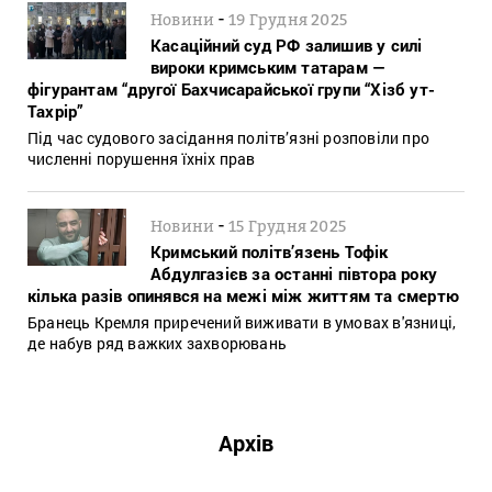
-
Новини
19 Грудня 2025
Касаційний суд РФ залишив у силі
вироки кримським татарам —
фігурантам “другої Бахчисарайської групи “Хізб ут-
Тахрір”
Під час судового засідання політв’язні розповіли про
численні порушення їхніх прав
-
Новини
15 Грудня 2025
Кримський політв’язень Тофік
Абдулгазієв за останні півтора року
кілька разів опинявся на межі між життям та смертю
Бранець Кремля приречений виживати в умовах в'язниці,
де набув ряд важких захворювань
Архів