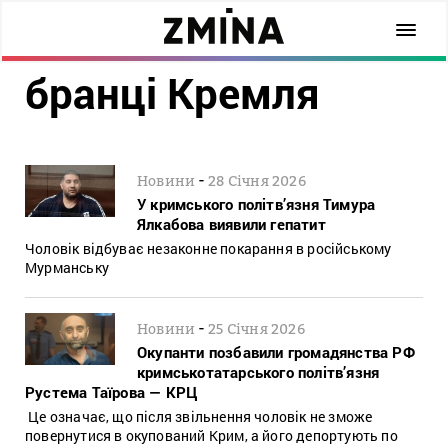
бранці Кремля
-
Новини
28 Січня 2026
У кримського політв’язня Тимура
Ялкабова виявили гепатит
Чоловік відбуває незаконне покарання в російському
Мурманську
-
Новини
25 Січня 2026
Окупанти позбавили громадянства РФ
кримськотатарського політв’язня
Рустема Таїрова — КРЦ
Це означає, що після звільнення чоловік не зможе
повернутися в окупований Крим, а його депортують по