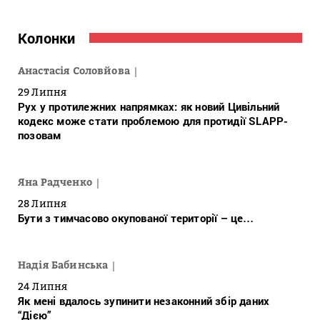
Колонки
Анастасія Соловйова
29 Липня
Рух у протилежних напрямках: як новий Цивільний
кодекс може стати проблемою для протидії SLAPP-
позовам
Яна Радченко
28 Липня
Бути з тимчасово окупованої території – це…
Надія Бабинська
24 Липня
Як мені вдалось зупинити незаконний збір даних
“Дією”