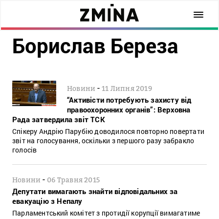
Борислав Береза
-
Новини
11 Липня 2019
“Активісти потребують захисту від
правоохоронних органів”: Верховна
Рада затвердила звіт ТСК
Спікеру Андрію Парубію доводилося повторно повертати
звіт на голосування, оскільки з першого разу забракло
голосів
-
Новини
06 Травня 2015
Депутати вимагають знайти відповідальних за
евакуацію з Непалу
Парламентський комітет з протидії корупції вимагатиме