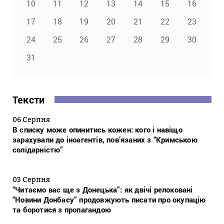
10
11
12
13
14
15
16
17
18
19
20
21
22
23
24
25
26
27
28
29
30
31
Тексти
06 Серпня
В списку може опинитись кожен: кого і навіщо
зарахували до іноагентів, пов’язаних з “Кримською
солідарністю”
03 Серпня
“Читаємо вас ще з Донецька”: як двічі релоковані
“Новини Донбасу” продовжують писати про окупацію
та боротися з пропагандою