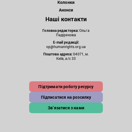
Колонки
Анонси
Наші контакти
Головна редакторка:
Ольга
Падірякова
E-mail редакції:
op@humanrights.org.ua
Поштова
адреса:
04071, м.
Київ, а/с 33
Підтримати роботу ресурсу
Підписатися на розсилку
Зв’язатися з нами