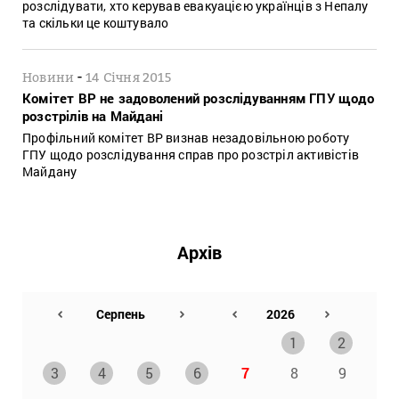
розслідувати, хто керував евакуацією українців з Непалу
та скільки це коштувало
-
Новини
14 Січня 2015
Комітет ВР не задоволений розслідуванням ГПУ щодо
розстрілів на Майдані
Профільний комітет ВР визнав незадовільною роботу
ГПУ щодо розслідування справ про розстріл активістів
Майдану
Архів
1
2
3
4
5
6
7
8
9