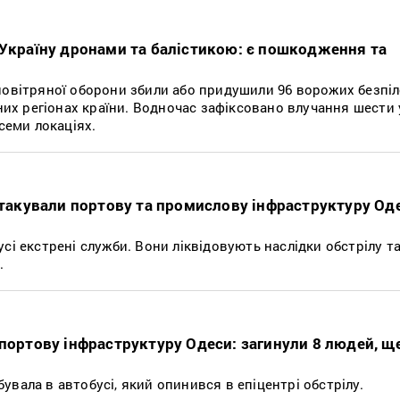
 Україну дронами та балістикою: є пошкодження та
повітряної оборони збили або придушили 96 ворожих безпіл
дних регіонах країни. Водночас зафіксовано влучання шести
 семи локаціях.
 атакували портову та промислову інфраструктуру Од
сі екстрені служби. Вони ліквідовують наслідки обстрілу т
.
 портову інфраструктуру Одеси: загинули 8 людей, щ
вала в автобусі, який опинився в епіцентрі обстрілу.