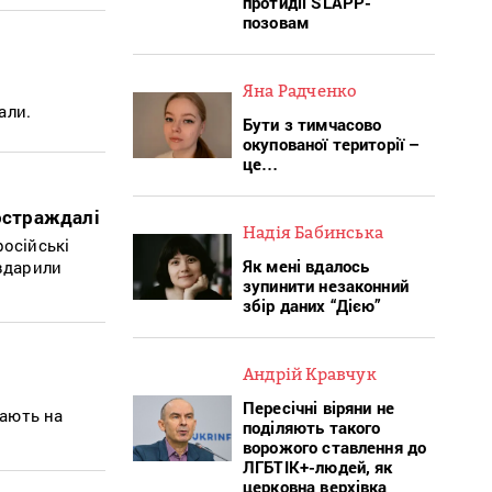
протидії SLAPP-
позовам
Яна Радченко
али.
Бути з тимчасово
окупованої території –
це…
постраждалі
Надія Бабинська
російські
Як мені вдалось
 вдарили
зупинити незаконний
збір даних “Дією”
Андрій Кравчук
Пересічні віряни не
вають на
поділяють такого
ворожого ставлення до
ЛГБТІК+-людей, як
церковна верхівка