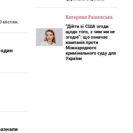
Катерина Рашевська
0 містян.
“Дійти зі США згоди
щодо того, з чим ми не
згодні”: що означає
кампанія проти
Міжнародного
 один
кримінального суду для
України
зазнали