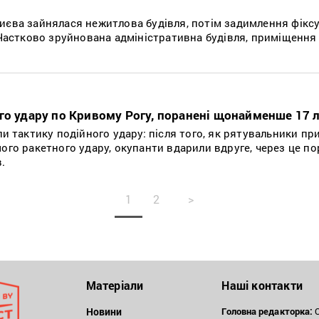
иєва зайнялася нежитлова будівля, потім задимлення фіксу
 Частково зруйнована адміністративна будівля, приміщення 
го удару по Кривому Рогу, поранені щонайменше 17
ли тактику подійного удару: після того, як рятувальники пр
ого ракетного удару, окупанти вдарили вдруге, через це п
.
1
2
>
Матеріали
Наші контакти
Новини
Головна редакторка:
О