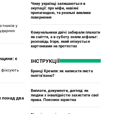
Чому українці залишаються в
окупації: про міфи, навіяні
пропагандою, та реальні виклики
повернення
отників у
 ударних
Комунальники двічі забирали плакати
як сміття, а в суботу зняли асфальт:
розповідь Ігоря, який опікується
картонками на протестах
ещини: є
ІНСТРУКЦІЇ
а фіксують
Бранці Кремля: як написати листа
політв’язню?
Виплати, документи, догляд: як
людям з інвалідністю захистити свої
е понад два
права. Пояснює юристка