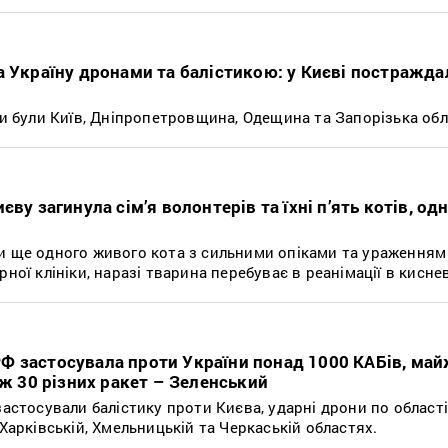
а Україну дронами та балістикою: у Києві постражда
ки були Київ, Дніпропетровщина, Одещина та Запорізька обл
ву загинула сім’я волонтерів та їхні п’ять котів, од
и ще одного живого кота з сильними опіками та ураженням 
ної клініки, наразі тварина перебуває в реанімації в киснев
 застосувала проти України понад 1000 КАБів, май
іж 30 різних ракет – Зеленський
застосували балістику проти Києва, ударні дрони по області
 Харківській, Хмельницькій та Черкаській областях.