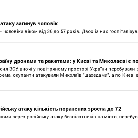
 атаку загинув чоловік
чоловіки віком від 36 до 57 років. Двох із них госпіталізув
раїну дронами та ракетами: у Києві та Миколаєві є 
ил ЗСУ, вночі у повітряному просторі України перебували 
рема, окупанти атакували Миколаїв "шахедами", а по Києві
ійську атаку кількість поранених зросла до 72
равми через російську атаку безпілотників на місто, перебу