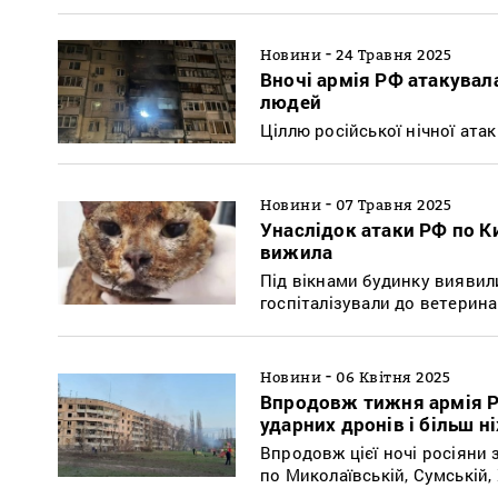
-
Новини
24 Травня 2025
Вночі армія РФ атакувал
людей
Ціллю російської нічної ата
-
Новини
07 Травня 2025
Унаслідок атаки РФ по Киє
вижила
Під вікнами будинку виявил
госпіталізували до ветеринар
-
Новини
06 Квітня 2025
Впродовж тижня армія РФ
ударних дронів і більш н
Впродовж цієї ночі росіяни 
по Миколаївській, Сумській,