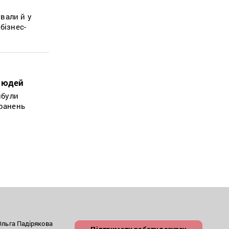
вали й у
бізнес-
 людей
ибули
оранень
льга Падірякова