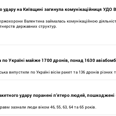
го удару на Київщині загинула комунікаційниця УДО 
держохорони Валентина займалась комунікаційною діяльніс
тнерств державних структур.
по Україні майже 1700 дронів, понад 1630 авіабомб 
йська випустили по Україні вісім ракет та 136 дронів різних т
акетного удару поранені п’ятеро людей, пошкоджені
равм зазнали люди віком 46, 55, 63, 64 та 65 років.