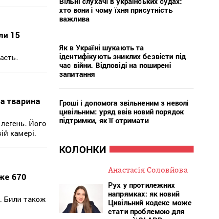
Вільні слухачі в українських судах:
хто вони і чому їхня присутність
важлива
ли 15
Як в Україні шукають та
ідентифікують зниклих безвісти під
асть.
час війни. Відповіді на поширені
запитання
на тварина
Гроші і допомога звільненим з неволі
цивільним: уряд ввів новий порядок
підтримки, як її отримати
легень. Його
ій камері.
КОЛОНКИ
Анастасія Соловйова
же 670
Рух у протилежних
напрямках: як новий
. Били також
Цивільний кодекс може
стати проблемою для