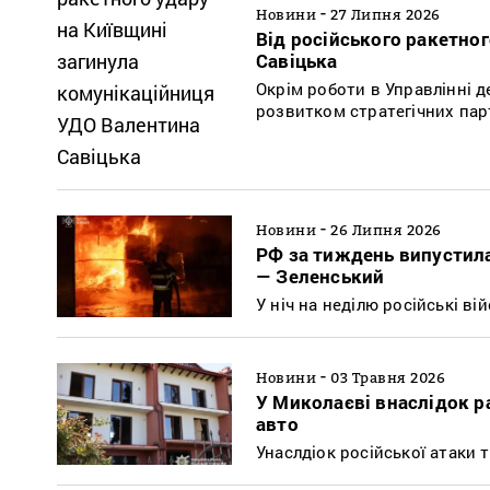
-
Новини
27 Липня 2026
Від російського ракетно
Савіцька
Окрім роботи в Управлінні 
розвитком стратегічних пар
-
Новини
26 Липня 2026
РФ за тиждень випустила 
— Зеленський
У ніч на неділю російські ві
-
Новини
03 Травня 2026
У Миколаєві внаслідок р
авто
Унаслдіок російської атаки т