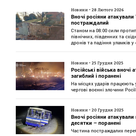
-
Новини
28 Лютого 2026
Вночі росіяни атакували
постраждалий
Станом на 08:00 сили проти
північних, південних та схі
дронів та падіння уламків у
-
Новини
25 Грудня 2025
Російські війська вночі
загиблий і поранені
На місцях ударів працюють у
чергові воєнні злочини Росії
-
Новини
20 Грудня 2025
Вночі росіяни атакували
десятки – поранені
Частина постраждалих перебу