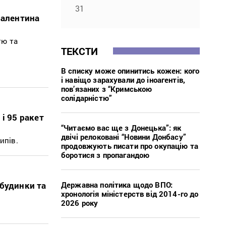
31
Валентина
тю та
ТЕКСТИ
В списку може опинитись кожен: кого
і навіщо зарахували до іноагентів,
пов’язаних з “Кримською
солідарністю”
і 95 ракет
“Читаємо вас ще з Донецька”: як
двічі релоковані “Новини Донбасу”
ипів.
продовжують писати про окупацію та
боротися з пропагандою
Державна політика щодо ВПО:
 будинки та
хронологія міністерств від 2014-го до
2026 року