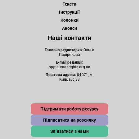
Тексти
Інструкції
Колонки
Анонси
Наші контакти
Головна редакторка:
Ольга
Падірякова
E-mail редакції:
op@humanrights.org.ua
Поштова
адреса:
04071, м.
Київ, а/с 33
Підтримати роботу ресурсу
Підписатися на розсилку
Зв’язатися з нами