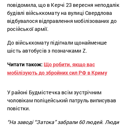
повідомила, що в Керчі 23 вересня неподалік
будівлі військкомату на вулиці Свердлова
відбувалося відправлення мобілізованих до
російської армії.
До військкомату підігнали щонайменше
шість автобусів з позначками Z.
Читати також:
Що робити, якщо вас
мобілізують до збройних сил РФ в Криму
У районі Будмістечка всім зустрічним
чоловікам поліцейський патруль виписував
повістки.
“На заводі “Затока” забрали 60 людей. Люди