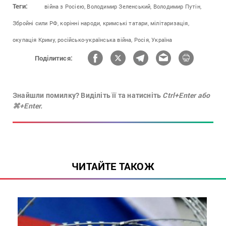
Теги:
війна з Росією,
Володимир Зеленський,
Володимир Путін,
Збройні сили РФ,
корінні народи,
кримські татари,
мілітаризація,
окупація Криму,
російсько-українська війна,
Росія,
Україна
Поділитися:
Знайшли помилку? Виділіть її та натисніть
Ctrl+Enter або
⌘+Enter.
ЧИТАЙТЕ ТАКОЖ