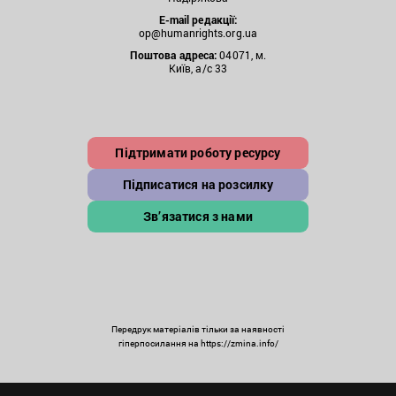
E-mail редакції:
op@humanrights.org.ua
Поштова
адреса:
04071, м.
Київ, а/с 33
Підтримати роботу ресурсу
Підписатися на розсилку
Зв’язатися з нами
Передрук матеріалів тільки за наявності
гіперпосилання на https://zmina.info/