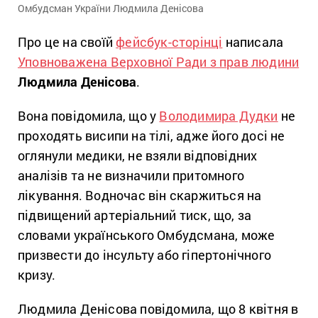
Омбудсман України Людмила Денісова
Про це на своїй
фейсбук-сторінці
написала
Уповноважена Верховної Ради з прав людини
Людмила Денісова
.
Вона повідомила, що у
Володимира Дудки
не
проходять висипи на тілі, адже його досі не
оглянули медики, не взяли відповідних
аналізів та не визначили притомного
лікування. Водночас він скаржиться на
підвищений артеріальний тиск, що, за
словами українського Омбудсмана, може
призвести до інсульту або гіпертонічного
кризу.
Людмила Денісова повідомила, що 8 квітня в