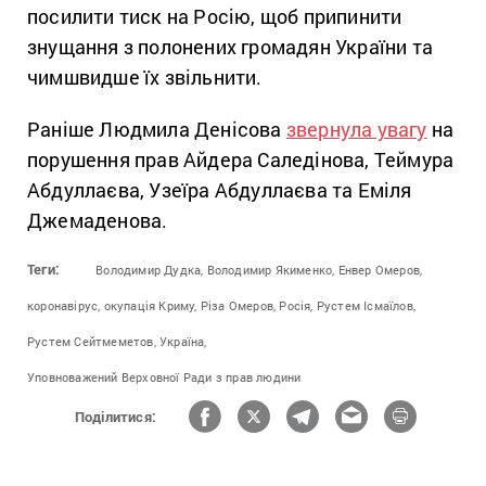
посилити тиск на Росію, щоб припинити
знущання з полонених громадян України та
чимшвидше їх звільнити.
Раніше Людмила Денісова
звернула увагу
на
порушення прав Айдера Саледінова, Теймура
Абдуллаєва, Узеїра Абдуллаєва та Еміля
Джемаденова.
Теги:
Володимир Дудка,
Володимир Якименко,
Енвер Омеров,
коронавірус,
окупація Криму,
Різа Омеров,
Росія,
Рустем Ісмаїлов,
Рустем Сейтмеметов,
Україна,
Уповноважений Верховної Ради з прав людини
Поділитися: