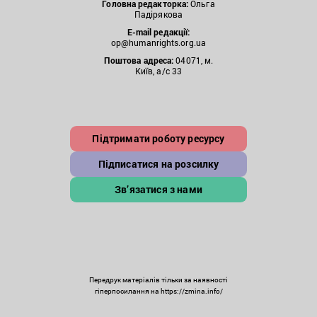
Головна редакторка:
Ольга
Падірякова
E-mail редакції:
op@humanrights.org.ua
Поштова
адреса:
04071, м.
Київ, а/с 33
Підтримати роботу ресурсу
Підписатися на розсилку
Зв’язатися з нами
Передрук матеріалів тільки за наявності
гіперпосилання на https://zmina.info/