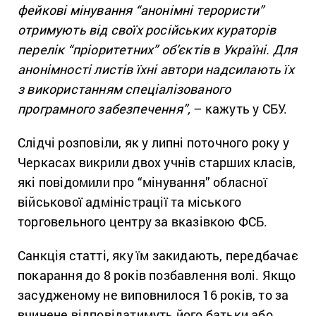
фейкові мінування “анонімні терористи”
отримують від своїх російських кураторів
перелік “пріоритетних” об’єктів в Україні. Для
анонімності листів їхні автори надсилають їх
з використанням спеціалізованого
програмного забезпечення”,
– кажуть у СБУ.
Слідчі розповіли, як у липні поточного року у
Черкасах викрили двох учнів старших класів,
які повідомили про “мінування” обласної
військової адміністрації та міського
торговельного центру за вказівкою ФСБ.
Санкція статті, яку їм закидають, передбачає
покарання до 8 років позбавлення волі. Якщо
засудженому не виповнилося 16 років, то за
вчинене відповідатимуть його батьки або