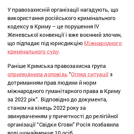
У правозахисній організації нагадують, що
використання російського кримінального
кодексу в Криму – це порушення IV
Женевської конвенції і вже воєнний злочин,
що підпадає під юрисдикцію
Міжнародного
кримінального суду
.
Раніше Кримська правозахисна група
оприлюднила доповідь
“
Огляд ситуації
з
дотриманням прав людини й норм
міжнародного гуманітарного права в Криму
за 2022 рік”. Відповідно до документа,
станом на кінець 2022 року за
звинуваченням у причетності до релігійної
організації “Свідки Єгови” Росія позбавила
волі щонайменше 10 осіб.