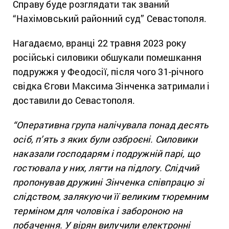
Справу буде розглядати так званий
“Нахімовський районний суд” Севастополя.
Нагадаємо, вранці 22 травня 2023 року
російські силовики обшукали помешкання
подружжя у Феодосії, після чого 31-річного
свідка Єгови Максима Зінченка затримали і
доставили до Севастополя.
“Оперативна група налічувала понад десять
осіб, п’ять з яких були озброєні. Силовики
наказали господарям і подружній парі, що
гостювала у них, лягти на підлогу. Слідчий
пропонував дружині Зінченка співпрацю зі
слідством, залякуючи її великим тюремним
терміном для чоловіка і забороною на
побачення. У вірян вилучили електронні