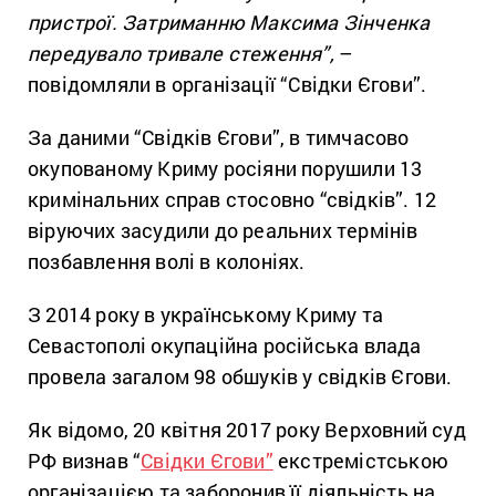
пристрої. Затриманню Максима Зінченка
передувало тривале стеження”,
–
повідомляли в організації “Свідки Єгови”.
За даними “Свідків Єгови”, в тимчасово
окупованому Криму росіяни порушили 13
кримінальних справ стосовно “свідків”. 12
віруючих засудили до реальних термінів
позбавлення волі в колоніях.
З 2014 року в українському Криму та
Севастополі окупаційна російська влада
провела загалом 98 обшуків у свідків Єгови.
Як відомо, 20 квітня 2017 року Верховний суд
РФ визнав “
Свідки Єгови”
екстремістською
організацією та заборонив її діяльність на