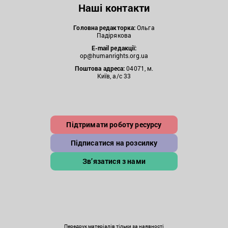
Наші контакти
Головна редакторка:
Ольга
Падірякова
E-mail редакції:
op@humanrights.org.ua
Поштова
адреса:
04071, м.
Київ, а/с 33
Підтримати роботу ресурсу
Підписатися на розсилку
Зв’язатися з нами
Передрук матеріалів тільки за наявності