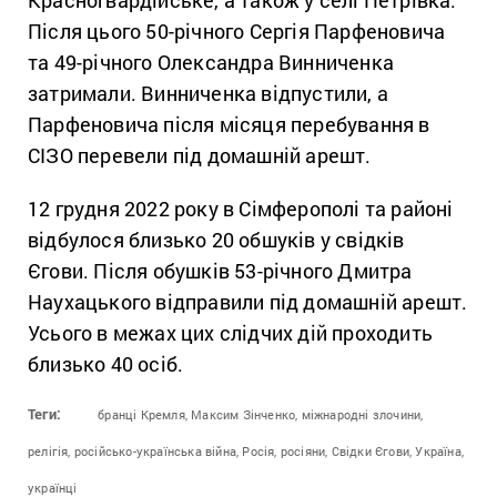
Красногвардійське, а також у селі Петрівка.
Після цього 50-річного Сергія Парфеновича
та 49-річного Олександра Винниченка
затримали. Винниченка відпустили, а
Парфеновича після місяця перебування в
СІЗО перевели під домашній арешт.
12 грудня 2022 року в Сімферополі та районі
відбулося близько 20 обшуків у свідків
Єгови. Після обушків 53-річного Дмитра
Наухацького відправили під домашній арешт.
Усього в межах цих слідчих дій проходить
близько 40 осіб.
Теги:
бранці Кремля,
Максим Зінченко,
міжнародні злочини,
релігія,
російсько-українська війна,
Росія,
росіяни,
Свідки Єгови,
Україна,
українці