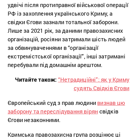
удвічі після протиправної військової операції
РФ із захоплення українського Криму, а
свідки Єгови зазнали тотальної заборони.
Лише за 2021 рік, за даними правозахисних
організацій, росіяни затримали шість людей
за обвинуваченнями в “організації
екстремістської організації”, інші затримані
перебували під домашнім арештом.
Читайте також:
“Нетрадиційні”: як у Криму
судять Свідків Єгови
Європейський суд з прав людини
визнав цю
заборону та переслідування вірян
свідків
Єгови незаконними.
Кримська правозахисна група розцінює ці