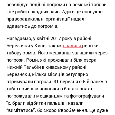
розслідує подібні погроми на ромські табори
і не робить жодних заяв. Адже це спонукає
праворадикальні організації надалі
вдаватись до погромів.
Нагадаємо, у квітні 2017 року в районі
Березняки у Києві також
спалили
рештки
табору ромів. Його мешканці залишили через
погрози. Роми, які проживали біля озера
Нижній Тельбін в київському районі
Березняки, кілька місяців регулярно
отримували погрози. 31 березня о 5-й ранку в
табір прийшли чоловіки в балаклавах і
погрожували мешканцям та фотографували
їх, брали відбитки пальців і казали
“вимітатись”, бо скоро Євробачення. Це дуже