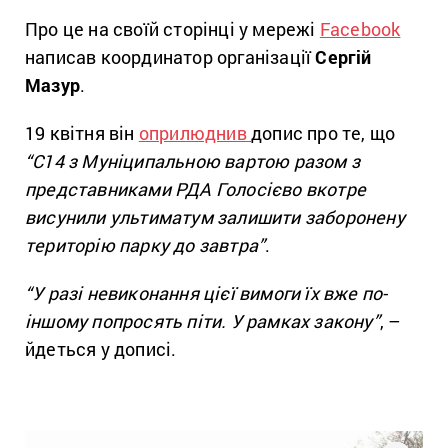
Про це на своїй сторінці у мережі
Facebook
написав координатор організації
Сергій
Мазур
.
19 квітня він
оприлюднив
допис про те, що
“С14 з Муніципальною вартою разом з
представниками РДА Голосієво вкотре
висунили ультиматум залишити заборонену
територію парку до завтра”
.
“У разі невиконання цієї вимоги їх вже по-
іншому попросять піти. У рамках закону”
, –
йдеться у дописі.