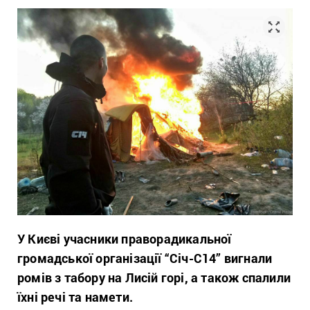
У Києві учасники праворадикальної
громадської організації “Січ-С14” вигнали
ромів з табору на Лисій горі, а також спалили
їхні речі та намети.