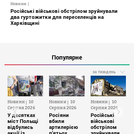
Новини
Російські військові обстрілом зруйнували
два гуртожитки для переселенців на
Харківщині
Популярне
за тиждень
Новини
10
Новини
10
Новини
10
Серпня 2026
Серпня 2026
Серпня 2026
У десятках
Росіяни
Російські
міст Польщі
вбили
військові
відбулись
артилерією
обстрілом
акції із
п’ятьох
зруйнували