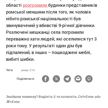
області
розгромили
будинки представників
ромської меншини після того, як чоловік
нібито ромської національності був
звинувачений у вбивстві 9-річної дівчинки.
Розлючені мешканці села погромили
переважно хати людей, які оселилися тут 3
роки тому. У результаті один дім був
підпалений, в інших – пошкоджені меблі,
вибиті шибки.
Теги:
ромы,
С14
Поділитися:
Знайшли помилку? Виділіть її та натисніть
Ctrl+Enter або
⌘+Enter.