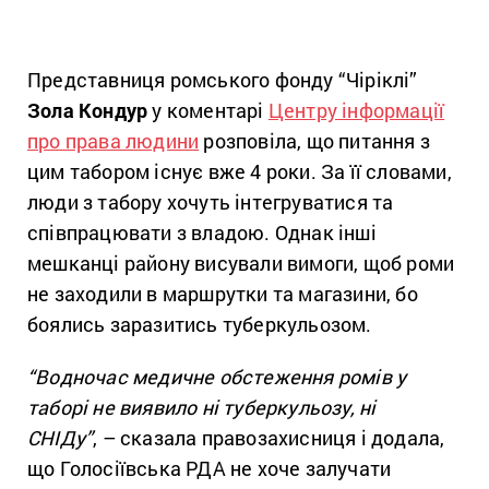
Представниця ромського фонду “Чіріклі”
Зола Кондур
у коментарі
Центру інформації
про права людини
розповіла, що питання з
цим табором існує вже 4 роки. За її словами,
люди з табору хочуть інтегруватися та
співпрацювати з владою. Однак інші
мешканці району висували вимоги, щоб роми
не заходили в маршрутки та магазини, бо
боялись заразитись туберкульозом.
“Водночас медичне обстеження ромів у
таборі не виявило ні туберкульозу, ні
СНІДу”
, – сказала правозахисниця і додала,
що Голосіївська РДА не хоче залучати