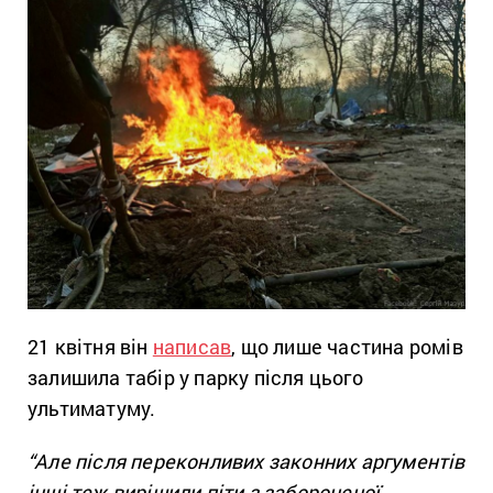
21 квітня він
написав
, що лише частина ромів
залишила табір у парку після цього
ультиматуму.
“Але після переконливих законних аргументів
інші теж вирішили піти з забороненої