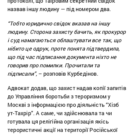
протоколі, що Таїровим секретний свідок
назвав іншу людину — під номером два.
“Тобто юридично свідок вказав на іншу
людину. Сторона захисту бачить, як прокурор
і суд намагаються облаштувати все так, що
нібито це одрук, проте понята підтвердила,
що під час підписання документа ніхто не
говорив про помилки. Прочитали та
підписали”,
– розповів Курбедінов.
Адвокат додав, що захист надав копії запитів
до Управління боротьби з тероризмом у
Москві з інформацією про діяльність “Хізб
ут-Тахрір”. А саме, чи здійснювала та чи
готувала ця релігійна організація якісь
терористичні акції на території Російської