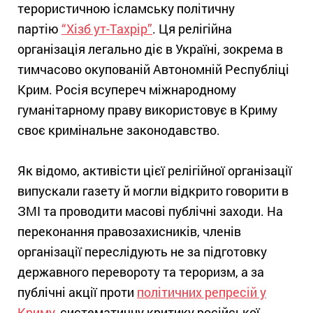
терористичною ісламську політичну
партію
“Хізб ут-Тахрір”
. Ця релігійна
організація легально діє в Україні, зокрема в
тимчасово окупованій Автономній Республіці
Крим. Росія всупереч міжнародному
гуманітарному праву використовує в Криму
своє кримінальне законодавство.
Як відомо, активісти цієї релігійної організації
випускали газету й могли відкрито говорити в
ЗМІ та проводити масові публічні заходи. На
переконання правозахисників, членів
організації переслідують не за підготовку
державного перевороту та тероризм, а за
публічні акції проти
політичних репресій у
Криму
, систематичну критику російської