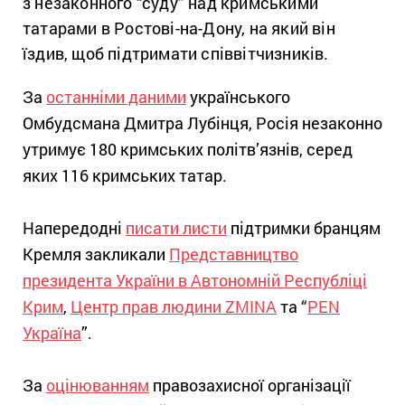
з незаконного “суду” над кримськими
татарами в Ростові-на-Дону, на який він
їздив, щоб підтримати співвітчизників.
За
останніми даними
українського
Омбудсмана Дмитра Лубінця, Росія незаконно
утримує 180 кримських політв’язнів, серед
яких 116 кримських татар.
Напередодні
писати листи
підтримки бранцям
Кремля закликали
Представництво
президента України в Автономній Республіці
Крим
,
Центр прав людини ZMINA
та “
PEN
Україна
”.
За
оцінюванням
правозахисної організації