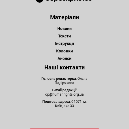
Матеріали
Новини
Тексти
Інструкції
Колонки
Анонси
Наші контакти
Головна редакторка:
Ольга
Падірякова
E-mail редакції:
op@humanrights.org.ua
Поштова
адреса:
04071, м.
Київ, а/с 33