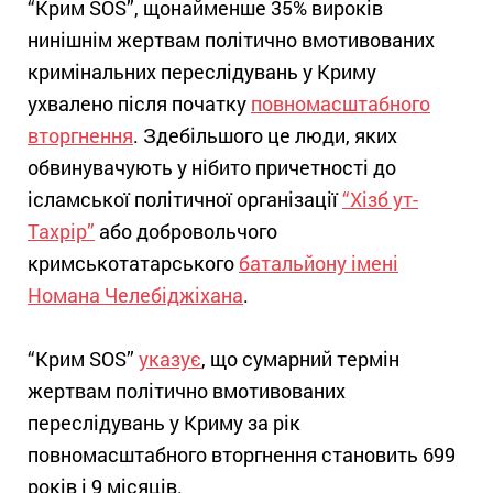
“Крим SOS”, щонайменше 35% вироків
нинішнім жертвам політично вмотивованих
кримінальних переслідувань у Криму
ухвалено після початку
повномасштабного
вторгнення
. Здебільшого це люди, яких
обвинувачують у нібито причетності до
ісламської політичної організації
“Хізб ут-
Тахрір”
або добровольчого
кримськотатарського
батальйону імені
Номана Челебіджіхана
.
“Крим SOS”
указує
, що сумарний термін
жертвам політично вмотивованих
переслідувань у Криму за рік
повномасштабного вторгнення становить 699
років і 9 місяців.