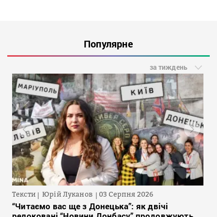
Популярне
за тиждень
Тексти
Юрій Луканов
03 Серпня 2026
“Читаємо вас ще з Донецька”: як двічі
релоковані “Новини Донбасу” продовжують