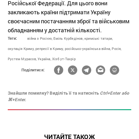
Російської Федерації. Для цього вони
закликають країни підтримати Україну
своєчасним постачанням зброї та військовим
обладнанням у достатній кількості.
Теги:
війна з Росією,
Еміль Курбедінов,
кримські татари,
окупація Криму,
репресії в Криму,
російсько-українська війна,
Росія,
Рустем Мурасов,
Україна,
Хізб ут-Тахрір
Поділитися:
Знайшли помилку? Виділіть її та натисніть
Ctrl+Enter або
⌘+Enter.
ЧИТАЙТЕ ТАКОЖ