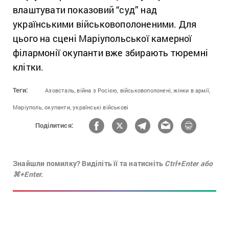
влаштувати показовий “суд” над
українськими військовополоненими. Для
цього на сцені Маріупольської камерної
філармонії окупанти вже збирають тюремні
клітки.
Теги:
Азовсталь,
війна з Росією,
військовополонені,
жінки в армії,
Маріуполь,
окупанти,
українські військові
Поділитися:
Знайшли помилку? Виділіть її та натисніть
Ctrl+Enter або
⌘+Enter.