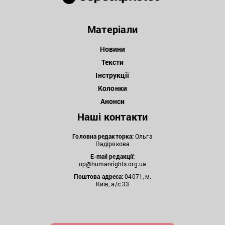
Матеріали
Новини
Тексти
Інструкції
Колонки
Анонси
Наші контакти
Головна редакторка:
Ольга
Падірякова
E-mail редакції:
op@humanrights.org.ua
Поштова
адреса:
04071, м.
Київ, а/с 33