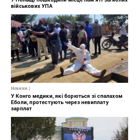
військових УПА
Новини
У Конго медики, які борються зі спалахом
Еболи, протестують через невиплату
зарплат