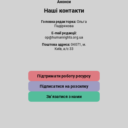
Анонси
Наші контакти
Головна редакторка:
Ольга
Падірякова
E-mail редакції:
op@humanrights.org.ua
Поштова
адреса:
04071, м.
Київ, а/с 33
Підтримати роботу ресурсу
Підписатися на розсилку
Зв’язатися з нами