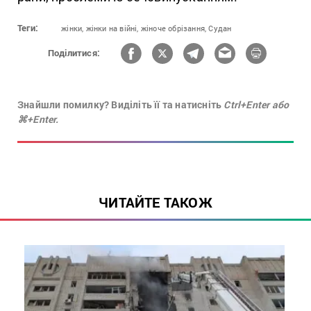
Теги:
жінки,
жінки на війні,
жіноче обрізання,
Судан
Поділитися:
Знайшли помилку? Виділіть її та натисніть
Ctrl+Enter або
⌘+Enter.
ЧИТАЙТЕ ТАКОЖ