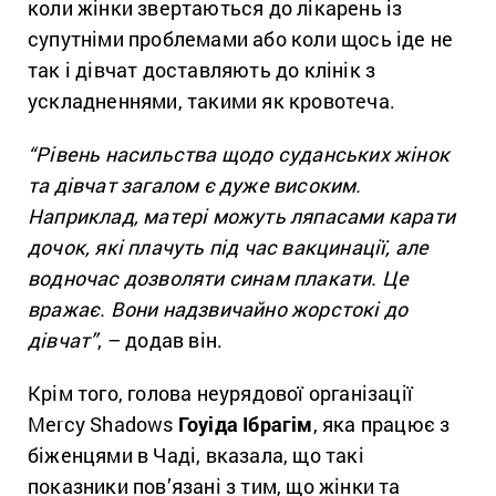
коли жінки звертаються до лікарень із
супутніми проблемами або коли щось іде не
так і дівчат доставляють до клінік з
ускладненнями, такими як кровотеча.
“Рівень насильства щодо суданських жінок
та дівчат загалом є дуже високим.
Наприклад, матері можуть ляпасами карати
дочок, які плачуть під час вакцинації, але
водночас дозволяти синам плакати. Це
вражає. Вони надзвичайно жорстокі до
дівчат”
, – додав він.
Крім того, голова неурядової організації
Mercy Shadows
Гоуіда Ібрагім
, яка працює з
біженцями в Чаді, вказала, що такі
показники пов’язані з тим, що жінки та