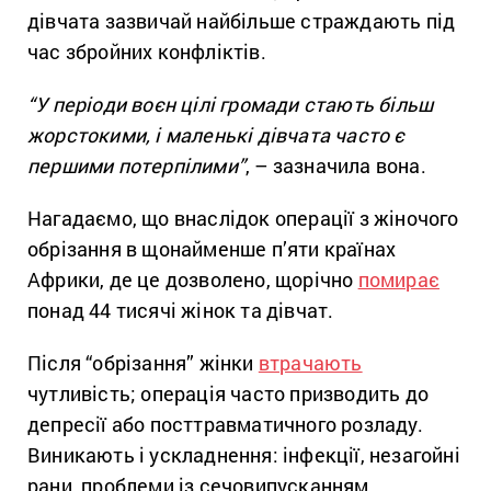
дівчата зазвичай найбільше страждають під
час збройних конфліктів.
“У періоди воєн цілі громади стають більш
жорстокими, і маленькі дівчата часто є
першими потерпілими”
, – зазначила вона.
Нагадаємо, що внаслідок операції з жіночого
обрізання в щонайменше п’яти країнах
Африки, де це дозволено, щорічно
помирає
понад 44 тисячі жінок та дівчат.
Після “обрізання” жінки
втрачають
чутливість; операція часто призводить до
депресії або посттравматичного розладу.
Виникають і ускладнення: інфекції, незагойні
рани, проблеми із сечовипусканням.