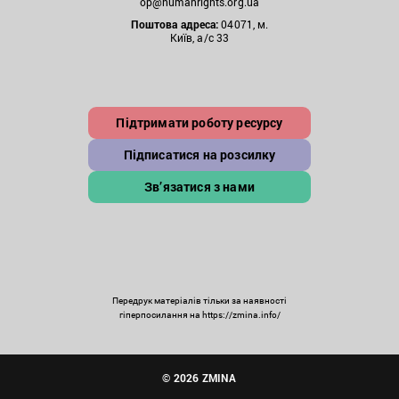
op@humanrights.org.ua
Поштова
адреса:
04071, м.
Київ, а/с 33
Підтримати роботу ресурсу
Підписатися на розсилку
Зв’язатися з нами
Передрук матеріалів тільки за наявності
гіперпосилання на https://zmina.info/
© 2026 ZMINA