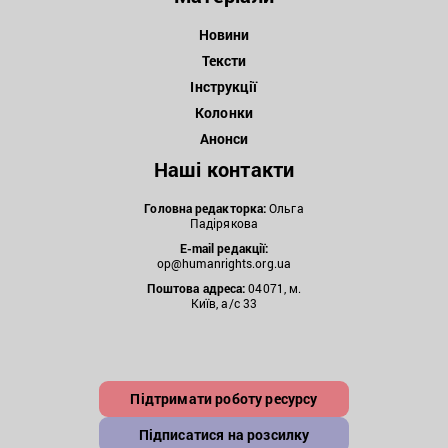
Новини
Тексти
Інструкції
Колонки
Анонси
Наші контакти
Головна редакторка:
Ольга
Падірякова
E-mail редакції:
op@humanrights.org.ua
Поштова
адреса:
04071, м.
Київ, а/с 33
Підтримати роботу ресурсу
Підписатися на розсилку