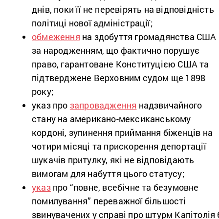
днів, поки її не перевірять на відповідність
політиці нової адміністрації;
обмеження
на здобуття громадянства США
за народженням, що фактично порушує
право, гарантоване Конституцією США та
підтверджене Верховним судом ще 1898
року;
указ про
запровадження
надзвичайного
стану на американо-мексиканському
кордоні, зупинення приймання біженців на
чотири місяці та прискорення депортації
шукачів притулку, які не відповідають
вимогам для набуття цього статусу;
указ
про “повне, всебічне та безумовне
помилування” переважної більшості
звинувачених у справі про штурм Капітолія 