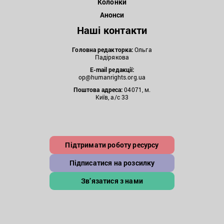
Колонки
Анонси
Наші контакти
Головна редакторка:
Ольга
Падірякова
E-mail редакції:
op@humanrights.org.ua
Поштова
адреса:
04071, м.
Київ, а/с 33
Підтримати роботу ресурсу
Підписатися на розсилку
Зв’язатися з нами