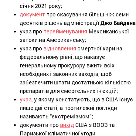
січня 2021 року;
документ
про скасування більш ніж семи
десятків рішень адміністрації
Джо Байдена
указ про
перейменування
Мексиканської
затоки на Американську;
указ про
відновлення
смертної кари на
федеральному рівні, що наказує
генеральному прокурору вжити всіх
необхідних і законних заходів, щоб
забезпечити штати достатньою кількістю
препаратів для смертельних ін’єкцій;
указ
, у якому констатують, що в США існує
лише дві статі, а протилежні погляди
називають “екстремізмом”;
документи про
вихід
США з ВООЗ та
Паризької кліматичної угоди.