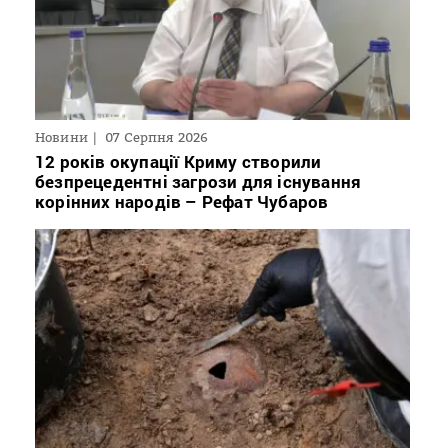
Новини
07 Серпня 2026
12 років окупації Криму створили
безпрецедентні загрози для існування
корінних народів – Рефат Чубаров