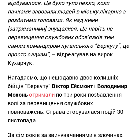
відбувалося. Це було тупо пекло, коли
пачками завозили людей в міську лікарню з
розбитими головами. Як над ними
[затриманими] знущалися. Це навіть не
перевищення службових обов’язків тим
самим командиром луганського “Беркуту”, це
просто садизм”,
– відреагував на вирок
Кухарчук.
Нагадаємо, що нещодавно двоє колишніх
бійців “Беркуту”
Віктор Ейсмонт
і
Володимир
Мохонь
отримали
по три роки позбавлення
волі за перевищення службових
повноважень. Справа стосувалася подій 30
листопада.
За сім років за звинуваченнями в злочинах,