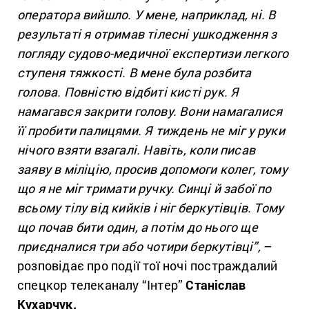
оператора вийшло. У мене, наприклад, ні. В
результаті я отримав тілесні ушкодження з
погляду судово-медичної експертизи легкого
ступеня тяжкості. В мене була розбита
голова. Повністю відбиті кисті рук. Я
намагався закрити голову. Вони намагалися
її пробити палицями. Я тиждень не міг у руки
нічого взяти взагалі. Навіть, коли писав
заяву в міліцію, просив допомоги колег, тому
що я не міг тримати ручку. Синці й забої по
всьому тілу від кийків і ніг беркутівців. Тому
що почав бити один, а потім до нього ще
приєдналися три або чотири беркутівці”,
–
розповідає про події тої ночі постраждалий
спецкор телеканалу “Інтер”
Станіслав
Кухарчук.