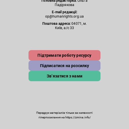
Головна редакторка:
Ольга
Падірякова
E-mail редакції:
op@humanrights.org.ua
Поштова
адреса:
04071, м.
Київ, а/с 33
Підтримати роботу ресурсу
Підписатися на розсилку
Зв’язатися з нами
Передрук матеріалів тільки за наявності
гіперпосилання на https://zmina.info/