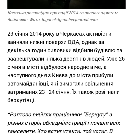
Костенко розповідає про події 2014-го пропагандистам
бойовиків. Фото: lugansk-lg-ua.livejournal.com
23 січня 2014 року в Черкасах активісти
зайняли нижні поверхи ОДА, однак за
декілька годин силовики відбили будівлю та
заарештували кілька десятків людей. Уже 26
січня в місті відбулося народне віче, а
наступного дня з Києва до міста прибули
автомайданівці, які вимагали звільнення
затриманих 23–24 січня. Їх також розігнали
беркутівці.
“Раптово вибігли працівники “Беркуту” з
різних сторін обладміністрації і почали всіх
гамселити. Хто встиг утекти, той устиг. В