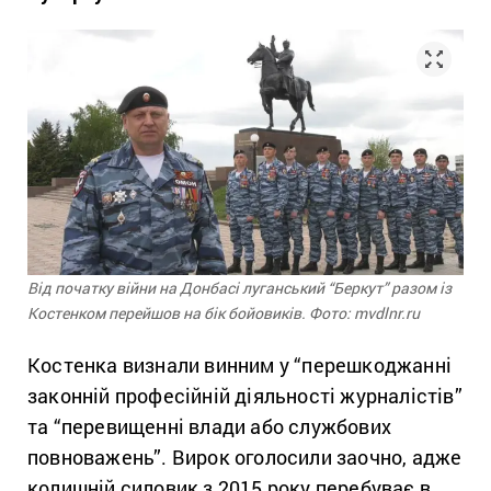
Від початку війни на Донбасі луганський “Беркут” разом із
Костенком перейшов на бік бойовиків. Фото: mvdlnr.ru
Костенка визнали винним у “перешкоджанні
законній професійній діяльності журналістів”
та “перевищенні влади або службових
повноважень”. Вирок оголосили заочно, адже
колишній силовик з 2015 року перебуває в