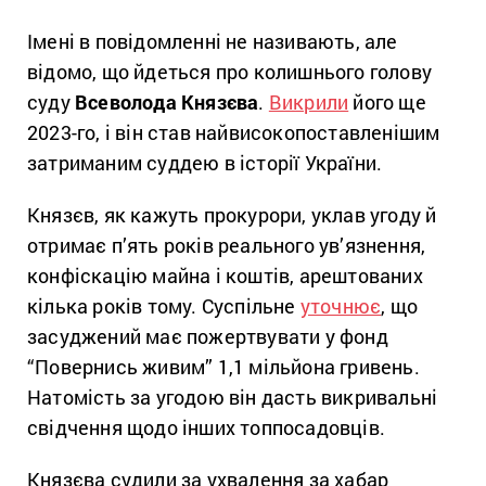
Імені в повідомленні не називають, але
відомо, що йдеться про колишнього голову
суду
Всеволода Князєва
.
Викрили
його ще
2023-го, і він став найвисокопоставленішим
затриманим суддею в історії України.
Князєв, як кажуть прокурори, уклав угоду й
отримає п’ять років реального ув’язнення,
конфіскацію майна і коштів, арештованих
кілька років тому. Суспільне
уточнює
, що
засуджений має пожертвувати у фонд
“Повернись живим” 1,1 мільйона гривень.
Натомість за угодою він дасть викривальні
свідчення щодо інших топпосадовців.
Князєва судили за ухвалення за хабар