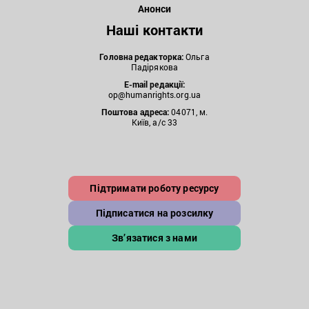
Анонси
Наші контакти
Головна редакторка:
Ольга
Падірякова
E-mail редакції:
op@humanrights.org.ua
Поштова
адреса:
04071, м.
Київ, а/с 33
Підтримати роботу ресурсу
Підписатися на розсилку
Зв’язатися з нами