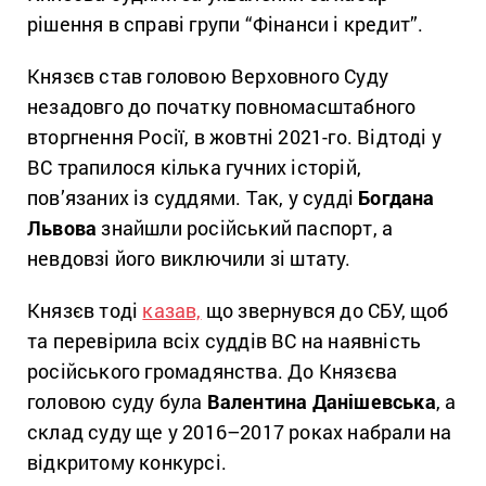
рішення в справі групи “Фінанси і кредит”.
Князєв став головою Верховного Суду
незадовго до початку повномасштабного
вторгнення Росії, в жовтні 2021-го. Відтоді у
ВС трапилося кілька гучних історій,
пов’язаних із суддями. Так, у судді
Богдана
Львова
знайшли російський паспорт, а
невдовзі його виключили зі штату.
Князєв тоді
казав,
що звернувся до СБУ, щоб
та перевірила всіх суддів ВС на наявність
російського громадянства. До Князєва
головою суду була
Валентина Данішевська
, а
склад суду ще у 2016–2017 роках набрали на
відкритому конкурсі.