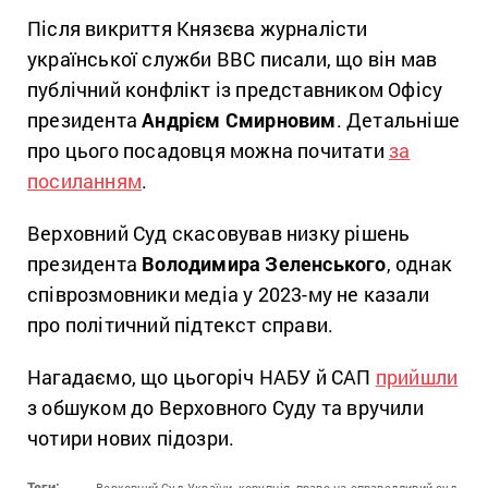
Після викриття Князєва журналісти
української служби BBC писали, що він мав
публічний конфлікт із представником Офісу
президента
Андрієм Смирновим
. Детальніше
про цього посадовця можна почитати
за
посиланням
.
Верховний Суд скасовував низку рішень
президента
Володимира Зеленського
, однак
співрозмовники медіа у 2023-му не казали
про політичний підтекст справи.
Нагадаємо, що цьогоріч НАБУ й САП
прийшли
з обшуком до Верховного Суду та вручили
чотири нових підозри.
Теги:
Верховний Суд України,
корупція,
право на справедливий суд