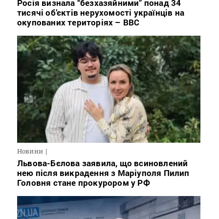
Росія визнала “безхазяйними” понад 34
тисячі об’єктів нерухомості українців на
окупованих територіях – BBC
Новини
Львова-Бєлова заявила, що всиновлений
нею після викрадення з Маріуполя Пилип
Головня стане прокурором у РФ