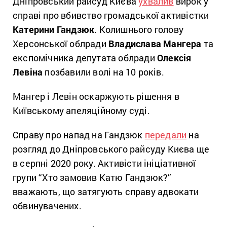
Дніпровський райсуд Києва
ухвалив
вирок у
справі про вбивство громадської активістки
Катерини Гандзюк
. Колишнього голову
Херсонської облради
Владислава Мангера
та
експомічника депутата облради
Олексія
Левіна
позбавили волі на 10 років.
Мангер і Левін оскаржують рішення в
Київському апеляційному суді.
Справу про напад на Гандзюк
передали
на
розгляд до Дніпровського райсуду Києва ще
в серпні 2020 року. Активісти ініціативної
групи “Хто замовив Катю Гандзюк?”
вважають, що затягують справу адвокати
обвинувачених.