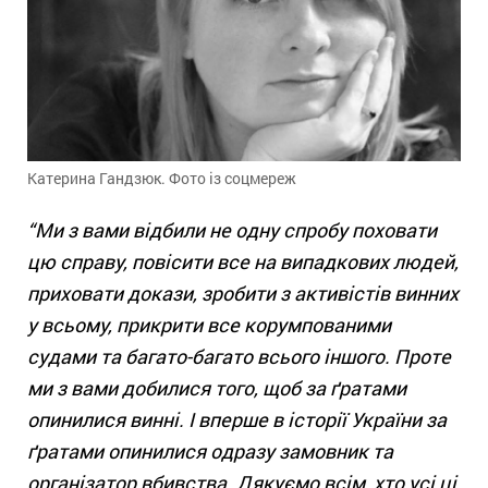
Катерина Гандзюк. Фото із соцмереж
“Ми з вами відбили не одну спробу поховати
цю справу, повісити все на випадкових людей,
приховати докази, зробити з активістів винних
у всьому, прикрити все корумпованими
судами та багато-багато всього іншого. Проте
ми з вами добилися того, щоб за ґратами
опинилися винні. І вперше в історії України за
ґратами опинилися одразу замовник та
організатор вбивства. Дякуємо всім, хто усі ці