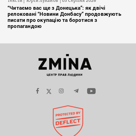
Тексти
Юрій Луканов
03 Серпня 2026
“Читаємо вас ще з Донецька”: як двічі
релоковані “Новини Донбасу” продовжують
писати про окупацію та боротися з
пропагандою