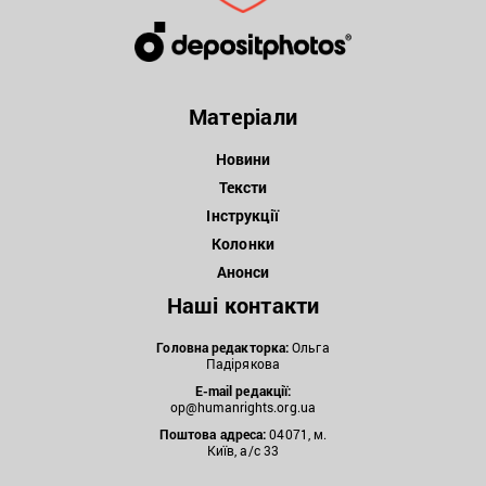
Матеріали
Новини
Тексти
Інструкції
Колонки
Анонси
Наші контакти
Головна редакторка:
Ольга
Падірякова
E-mail редакції:
op@humanrights.org.ua
Поштова
адреса:
04071, м.
Київ, а/с 33