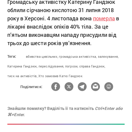
Громадську активістку Катерину Гандзюк
облили сірчаною кислотою 31 липня 2018
року в Херсоні. 4 листопада вона
померла
в
лікарні внаслідок опіків 40% тіла. За це
п’ятьом виконавцям нападу присудили від
трьох до шести років ув’язнення.
Теги:
вбивства цивільних,
громадська активістка,
залякування,
Катерина Гандзюк,
переслідування,
погрози,
справа Гандзюк,
тиск на активістів,
Хто замовив Катю Гандзюк
Поділитися:
Знайшли помилку? Виділіть її та натисніть
Ctrl+Enter або
⌘+Enter.