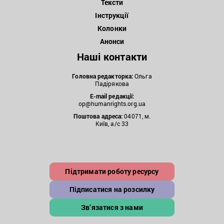
Тексти
Інструкції
Колонки
Анонси
Наші контакти
Головна редакторка:
Ольга
Падірякова
E-mail редакції:
op@humanrights.org.ua
Поштова
адреса:
04071, м.
Київ, а/с 33
Підтримати роботу ресурсу
Підписатися на розсилку
Зв’язатися з нами