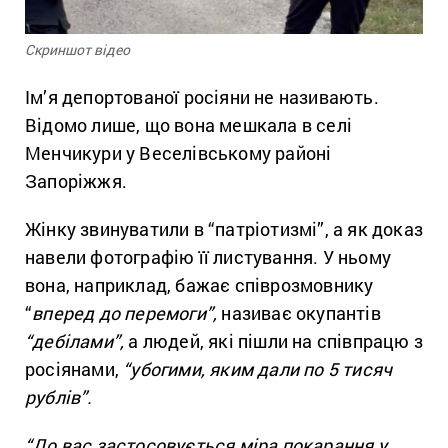
Скриншот відео
Ім’я депортованої росіяни не називають.
Відомо лише, що вона мешкала в селі
Менчикури у Веселівському районі
Запоріжжя.
Жінку звинуватили в “патріотизмі”, а як доказ
навели фотографію її листування. У ньому
вона, наприклад, бажає співрозмовнику
“
вперед до перемоги”,
називає окупантів
“дебілами”,
а людей, які пішли на співпрацю з
росіянами,
“убогими, яким дали по 5 тисяч
рублів”.
“До вас застосовується міра покарання у