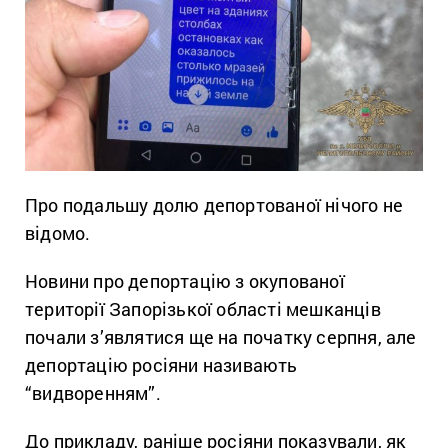
Про подальшу долю депортованої нічого не
відомо.
Новини про депортацію з окупованої
території Запорізької області мешканців
почали з’являтися ще на початку серпня, але
депортацію росіяни називають
“видворенням”.
До прикладу, раніше росіяни показували, як