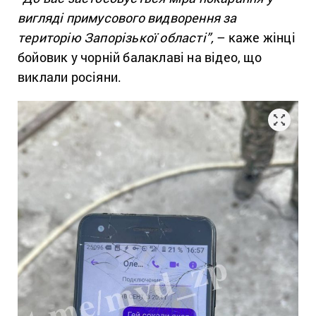
вигляді примусового видворення за
територію Запорізької області”,
– каже жінці
бойовик у чорній балаклаві на відео, що
виклали росіяни.