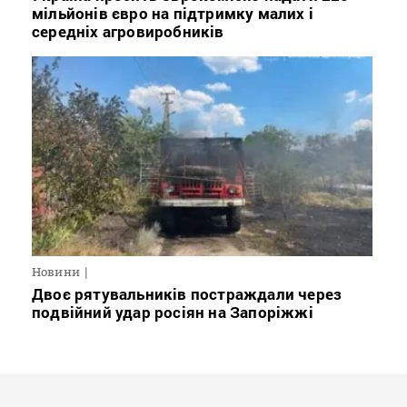
мільйонів євро на підтримку малих і
середніх агровиробників
Новини
Двоє рятувальників постраждали через
подвійний удар росіян на Запоріжжі