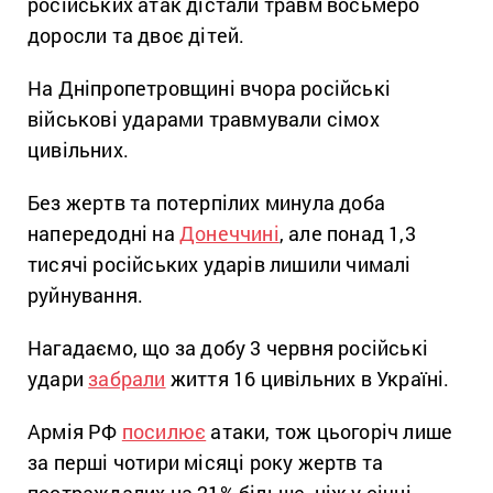
російських атак дістали травм восьмеро
доросли та двоє дітей.
На Дніпропетровщині вчора російські
військові ударами травмували сімох
цивільних.
Без жертв та потерпілих минула доба
напередодні на
Донеччині
, але понад 1,3
тисячі російських ударів лишили чималі
руйнування.
Нагадаємо, що за добу 3 червня російські
удари
забрали
життя 16 цивільних в Україні.
Армія РФ
посилює
атаки, тож цьогоріч лише
за перші чотири місяці року жертв та
постраждалих на 21% більше, ніж у січні —