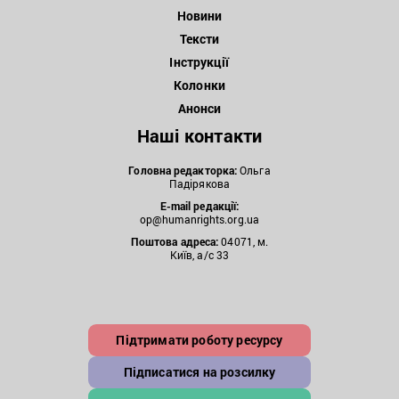
Новини
Тексти
Інструкції
Колонки
Анонси
Наші контакти
Головна редакторка:
Ольга
Падірякова
E-mail редакції:
op@humanrights.org.ua
Поштова
адреса:
04071, м.
Київ, а/с 33
Підтримати роботу ресурсу
Підписатися на розсилку