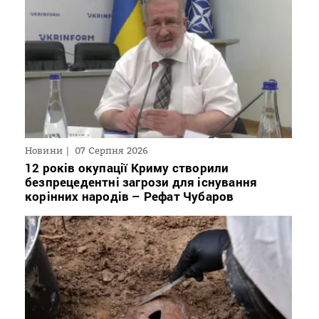
Новини
07 Серпня 2026
12 років окупації Криму створили
безпрецедентні загрози для існування
корінних народів – Рефат Чубаров