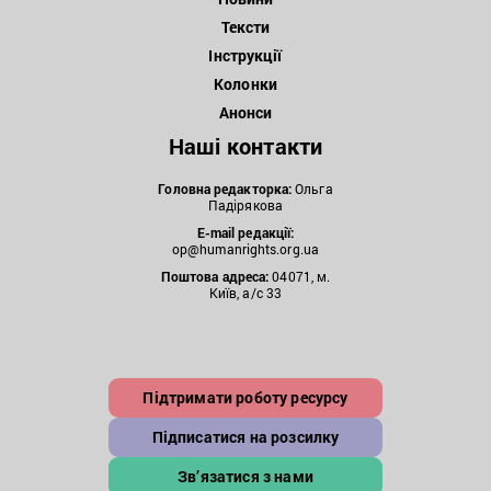
Тексти
Інструкції
Колонки
Анонси
Наші контакти
Головна редакторка:
Ольга
Падірякова
E-mail редакції:
op@humanrights.org.ua
Поштова
адреса:
04071, м.
Київ, а/с 33
Підтримати роботу ресурсу
Підписатися на розсилку
Зв’язатися з нами