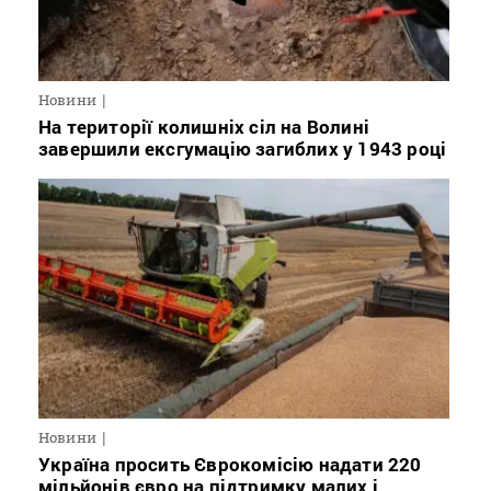
Новини
На території колишніх сіл на Волині
завершили ексгумацію загиблих у 1943 році
Новини
Україна просить Єврокомісію надати 220
мільйонів євро на підтримку малих і