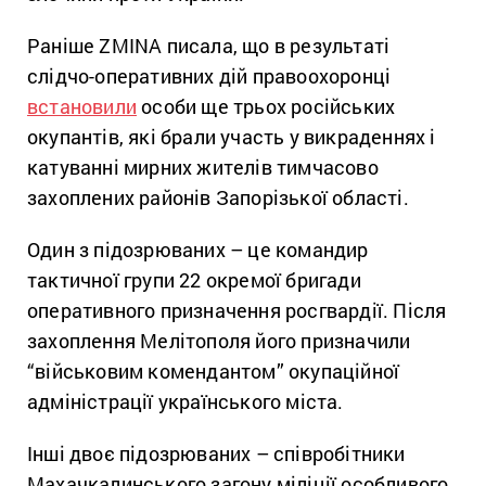
Раніше ZMINA писала, що в результаті
слідчо-оперативних дій правоохоронці
встановили
особи ще трьох російських
окупантів, які брали участь у викраденнях і
катуванні мирних жителів тимчасово
захоплених районів Запорізької області.
Один з підозрюваних – це командир
тактичної групи 22 окремої бригади
оперативного призначення росгвардії. Після
захоплення Мелітополя його призначили
“військовим комендантом” окупаційної
адміністрації українського міста.
Інші двоє підозрюваних – співробітники
Махачкалинського загону міліції особливого