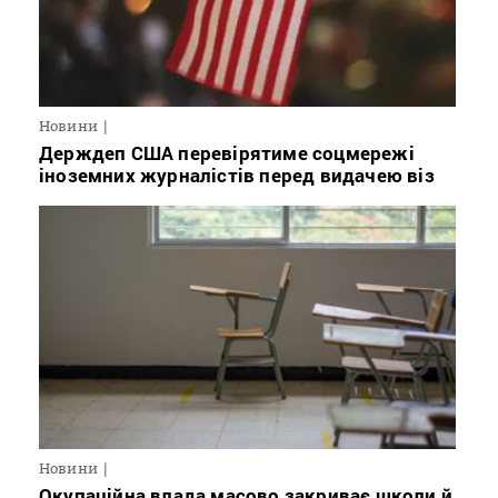
Новини
Держдеп США перевірятиме соцмережі
іноземних журналістів перед видачею віз
Новини
Окупаційна влада масово закриває школи й