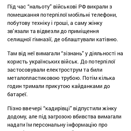
Під час “нальоту” військові РФ викрали з
помешкання потерпілої мобільні телефони,
побутову техніку і гроші, а саму жінку
зв’язали та відвезли до приміщення
селищної гімназії, де облаштували катівню.
Там від неї вимагали “зізнань” у діяльності на
користь українських військ. До потерпілої
застосовували електрострум та били
металопластиковою трубою. Потім кілька
годин тримали прикутою кайданками до
батареї.
Пізно ввечері “кадирівці” відпустили жінку
додому, але під загрозою вбивства вимагали
надати їм персональну інформацію про