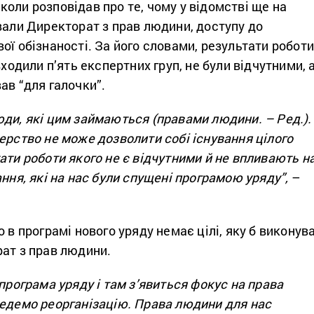
оли розповідав про те, чому у відомстві ще на
вали Директорат з прав людини, доступу до
ої обізнаності. За його словами, результати робот
входили п’ять експертних груп, не були відчутними, 
ав “для галочки”.
ди, які цим займаються (правами людини. – Ред.).
ерство не може дозволити собі існування цілого
ати роботи якого не є відчутними й не впливають н
ання, які на нас були спущені програмою уряду”,
–
о в програмі нового уряду немає цілі, яку б виконув
рат з прав людини.
 програма уряду і там з’явиться фокус на права
ведемо реорганізацію. Права людини для нас