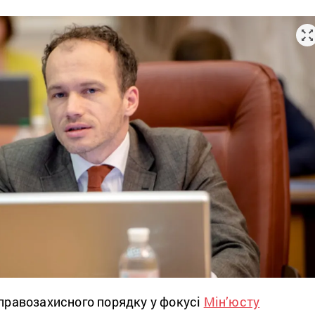
 правозахисного порядку у фокусі
Мін’юсту