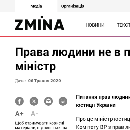
Медіа
Організація
НОВИНИ
ТЕКС
Права людини не в п
міністр
Дата:
06 Травня 2020
Питання прав людини 
юстиції України
A+
A-
Про це міністр юсти
Щоб отримувати корисні
Комітету ВР з прав 
матеріали, підпишіться на