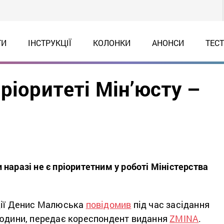
ТИ
ІНСТРУКЦІЇ
КОЛОНКИ
АНОНСИ
ТЕС
ріоритеті Мін’юсту –
наразі не є пріоритетним у роботі Міністерства
ції Денис Малюська
повідомив
під час засідання
людини, передає кореспондент видання
ZMINA
.