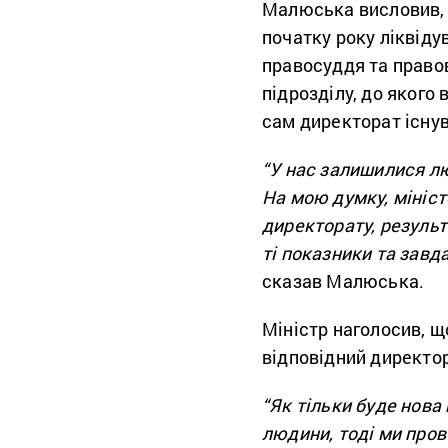
Малюська висловив, к
початку року ліквіду
правосуддя та правов
підрозділу, до якого 
сам директорат існув
“У нас залишилися лю
На мою думку, мініст
директорату, результ
ті показники та завд
сказав Малюська.
Міністр наголосив, щ
відповідний директо
“Як тільки буде нова
людини, тоді ми про