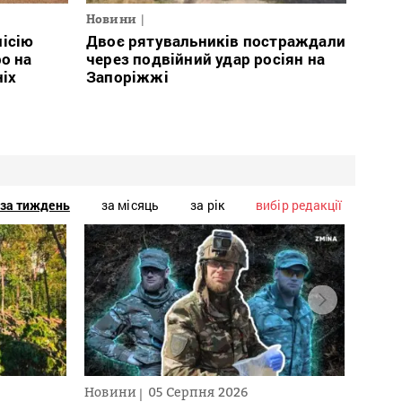
Новини
місію
Двоє рятувальників постраждали
о на
через подвійний удар росіян на
ніх
Запоріжжі
за тиждень
за місяць
за рік
вибір редакції
Новини
05 Серпня 2026
Текст