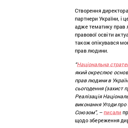
Створення директора
партнери України, і 
адже тематику прав 
правової освіти акту
також опікувався мон
прав людини.
“
Національна стратег
який окреслює основ
прав людини в Україн
сьогодення (захист п
Реалізація Національ
виконання Угоди про
Союзом”,
–
писали
пр
щодо збереження дир