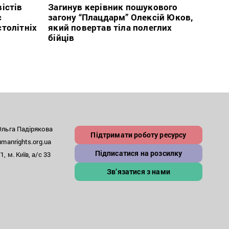
2026
істів
Загинув керівник пошукового
с
загону “Плацдарм” Олексій Юков,
В сп
столітніх
який повертав тіла полеглих
кого 
бійців
іноаг
“Кри
льга Падірякова
Підтримати роботу ресурсу
anrights.org.ua
Підписатися на розсилку
, м. Київ, а/с 33
Зв’язатися з нами