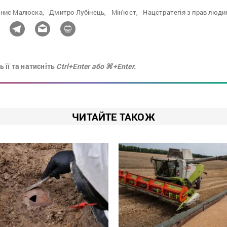
нис Малюска,
Дмитро Лубінець,
Мін'юст,
Нацстратегія з прав люди
 її та натисніть
Ctrl+Enter або ⌘+Enter.
ЧИТАЙТЕ ТАКОЖ