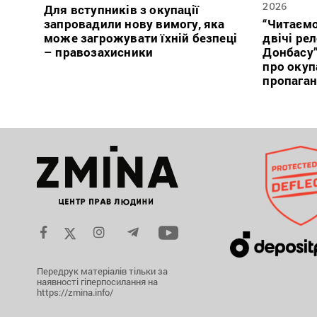
2026
Для вступників з окупації
запровадили нову вимогу, яка
“Читаємо
може загрожувати їхній безпеці
двічі ре
– правозахисники
Донбасу
про окуп
пропага
Передрук матеріалів тільки за
наявності гіперпосилання на
https://zmina.info/