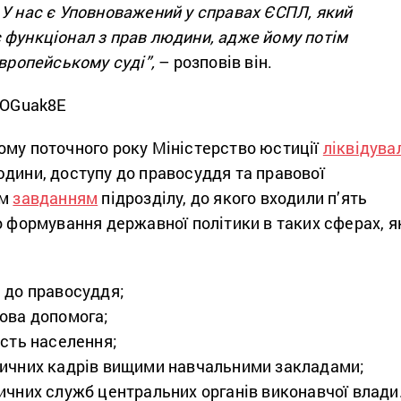
 У нас є Уповноважений у справах ЄСПЛ, який
 функціонал з прав людини, адже йому потім
Європейському суді”,
– розповів він.
bBOGuak8E
ому поточного року Міністерство юстиції
ліквідува
юдини, доступу до правосуддя та правової
им
завданням
підрозділу, до якого входили п’ять
о формування державної політики в таких сферах, я
 до правосуддя;
ова допомога;
ість населення;
ичних кадрів вищими навчальними закладами;
ичних служб центральних органів виконавчої влади