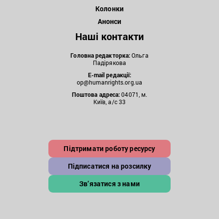
Колонки
Анонси
Наші контакти
Головна редакторка:
Ольга
Падірякова
E-mail редакції:
op@humanrights.org.ua
Поштова
адреса:
04071, м.
Київ, а/с 33
Підтримати роботу ресурсу
Підписатися на розсилку
Зв’язатися з нами