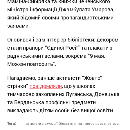
Маміна-Сибіряка та книжки чеченського
міністра інформації Джамбулата Умарова,
який відомий своїми пропагандистськими
заявами.
Оновився і сам інтер’єр бібліотеки: декором
стали прапори “Єдиної Росії” та плакати з
радянськими гаслами, зокрема “9 мая.
Можем повторить”.
Нагадаємо, раніше активісти “Жовтої
стрічки”
повідомляли
, що у школах
тимчасово захоплених Луганська, Донецька
та Бердянська профільні предмети
викладають дітям особи без вищої освіти.
Теги:
активісти в окупації,
Жовта стрічка,
протест,
рух спротиву,