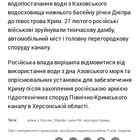
водопостачання води з Каховського
водосховища нижнього басейну річки Дніпра
до півострова Крим. 27 лютого російські
військові зруйнували тимчасову дамбу,
автомобільний міст і головну перегородкову
споруду каналу.
Російська влада вирішила відмовитися від
використання води з дна Азовського моря та
опріснювальних установок для забезпечення
Криму після захоплення російською армією
гідротехнічних споруд Північно-Кримського
каналу в Херсонській області.
Теги:
війна з Росією,
Збройні сили РФ,
окупація Криму,
Офіс генерального прокурора,
російсько-українська війна,
Росія,
Україна