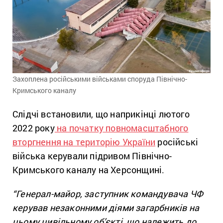
Захоплена російськими військами споруда Північно-
Кримського каналу
Слідчі встановили, що наприкінці лютого
2022 року
на початку повномасштабного
вторгнення на територію України
російські
війська керували підривом Північно-
Кримського каналу на Херсонщині.
“Генерал-майор, заступник командувача ЧФ
керував незаконними діями загарбників на
цьому цивільному об’єкті, що належить до