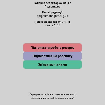
Головна редакторка:
Ольга
Падірякова
E-mail редакції:
op@humanrights.org.ua
Поштова
адреса:
04071, м.
Київ, а/с 33
Підтримати роботу ресурсу
Підписатися на розсилку
Зв’язатися з нами
Передрук матеріалів тільки за наявності
гіперпосилання на https://zmina.info/