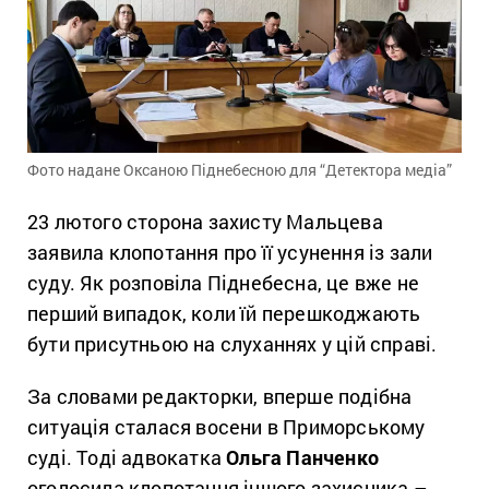
Фото надане Оксаною Піднебесною для “Детектора медіа”
23 лютого сторона захисту Мальцева
заявила клопотання про її усунення із зали
суду. Як розповіла Піднебесна, це вже не
перший випадок, коли їй перешкоджають
бути присутньою на слуханнях у цій справі.
За словами редакторки, вперше подібна
ситуація сталася восени в Приморському
суді. Тоді адвокатка
Ольга Панченко
оголосила клопотання іншого захисника –