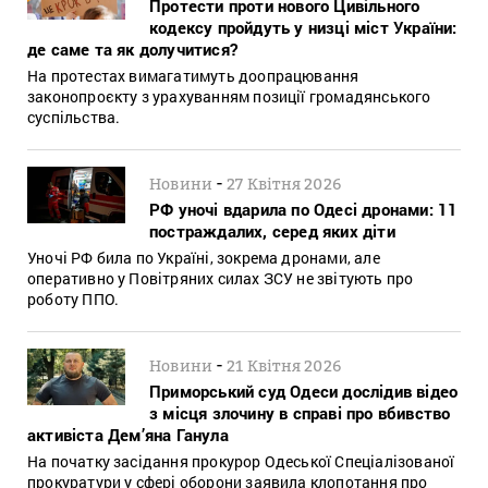
Протести проти нового Цивільного
кодексу пройдуть у низці міст України:
де саме та як долучитися?
На протестах вимагатимуть доопрацювання
законопроєкту з урахуванням позиції громадянського
суспільства.
-
Новини
27 Квітня 2026
РФ уночі вдарила по Одесі дронами: 11
постраждалих, серед яких діти
Уночі РФ била по Україні, зокрема дронами, але
оперативно у Повітряних силах ЗСУ не звітують про
роботу ППО.
-
Новини
21 Квітня 2026
Приморський суд Одеси дослідив відео
з місця злочину в справі про вбивство
активіста Дем’яна Ганула
На початку засідання прокурор Одеської Спеціалізованої
прокуратури у сфері оборони заявила клопотання про