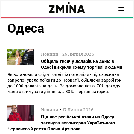
Одеса
-
Новини
26 Липня 2026
Обіцяла тисячу доларів на день: в
Одесі викрили схему торгівлі людьми
Як встановили слідчі, одній із потерпілих підозрювана
запропонувала поїхати до Норвегії, обіцяючи заробіток
до 1000 доларів на день. За домовленістю, 70% доходу
мала отримувати дівчина, а 30% — організаторка.
-
Новини
17 Липня 2026
Під час російської атаки на Одесу
загинула волонтерка Українського
Червоного Хреста Олена Архіпова