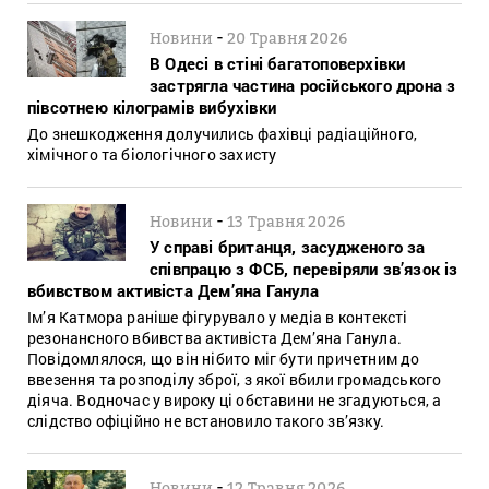
-
Новини
20 Травня 2026
В Одесі в стіні багатоповерхівки
застрягла частина російського дрона з
півсотнею кілограмів вибухівки
До знешкодження долучились фахівці радіаційного,
хімічного та біологічного захисту
-
Новини
13 Травня 2026
У справі британця, засудженого за
співпрацю з ФСБ, перевіряли зв’язок із
вбивством активіста Дем’яна Ганула
Ім’я Катмора раніше фігурувало у медіа в контексті
резонансного вбивства активіста Дем’яна Ганула.
Повідомлялося, що він нібито міг бути причетним до
ввезення та розподілу зброї, з якої вбили громадського
діяча. Водночас у вироку ці обставини не згадуються, а
слідство офіційно не встановило такого зв’язку.
-
Новини
12 Травня 2026