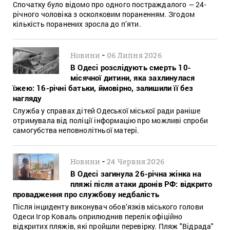
Спочатку було відомо про одного постраждалого — 24-
річного чоловіка з осколковим пораненням. Згодом
кількість поранених зросла до п’яти.
-
Новини
06 Липня 2026
В Одесі розслідують смерть 10-
місячної дитини, яка захлинулася
їжею: 16-річні батьки, ймовірно, залишили її без
нагляду
Служба у справах дітей Одеської міської ради раніше
отримувала від поліції інформацію про можливі спроби
самогубства неповнолітньої матері.
-
Новини
24 Червня 2026
В Одесі загинула 26-річна жінка на
пляжі після атаки дронів РФ: відкрито
провадження про службову недбалість
Після інциденту виконувач обов’язків міського голови
Одеси Ігор Коваль оприлюднив перелік офіційно
відкритих пляжів, які пройшли перевірку. Пляж "Відрада"