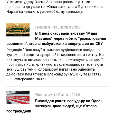
У момент удару Олена Архіпова разом із дітьми
поспішала до укриття. Жінка загинула, а її діти вижили.
Наразі їм надають усю необхідну допомогу.
-
Новини
13 Липня 2026
В Одесі скасували виставу “Мина
Мазайло” через нібито “розпалювання
ворожнечі”: мовна омбудсманка звернулася до СБУ
Редакція "Главкому" отримала аудіозаписи засідання
художньої ради та зустрічей із керівництвом театру. На
них звучать висловлювання, які применшують репресії
проти українців, критикують українізацію, заперечують
значущість теми Голодомору, негативно оцінюють
демонтаж пам’ятників Олександру Пушкіну та містять
інші суперечливі заяви.
-
Новини
11 Липня 2026
Внаслідок ракетного удару по Одесі
загинули двоє людей, ще п’ятеро
постраждали