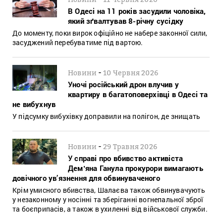
В Одесі на 11 років засудили чоловіка,
який зґвалтував 8-річну сусідку
До моменту, поки вирок офіційно не набере законної сили,
засуджений перебуватиме під вартою.
-
Новини
10 Червня 2026
Уночі російський дрон влучив у
квартиру в багатоповерхівці в Одесі та
не вибухнув
У підсумку вибухівку доправили на полігон, де знищать
-
Новини
29 Травня 2026
У справі про вбивство активіста
Демʼяна Ганула прокурори вимагають
довічного ув’язнення для обвинуваченого
Крім умисного вбивства, Шалаєва також обвинувачують
у незаконному у носінні та зберіганні вогнепальної зброї
та боєприпасів, а також в ухиленні від військової служби.