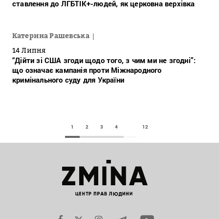
ставлення до ЛГБТІК+-людей, як церковна верхівка
Катерина Рашевська
14 Липня
“Дійти зі США згоди щодо того, з чим ми не згодні”:
що означає кампанія проти Міжнародного
кримінального суду для України
1
2
3
4
12