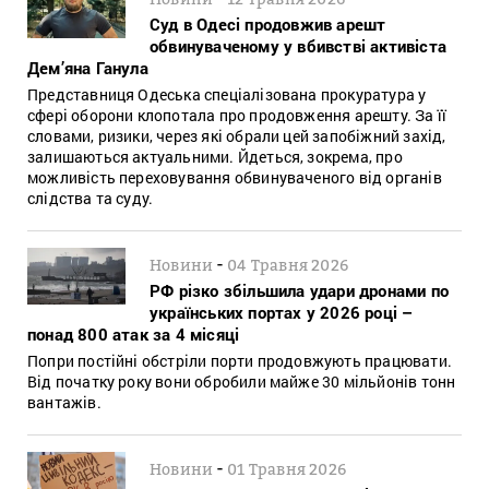
Суд в Одесі продовжив арешт
обвинуваченому у вбивстві активіста
Дем’яна Ганула
Представниця Одеська спеціалізована прокуратура у
сфері оборони клопотала про продовження арешту. За її
словами, ризики, через які обрали цей запобіжний захід,
залишаються актуальними. Йдеться, зокрема, про
можливість переховування обвинуваченого від органів
слідства та суду.
-
Новини
04 Травня 2026
РФ різко збільшила удари дронами по
українських портах у 2026 році –
понад 800 атак за 4 місяці
Попри постійні обстріли порти продовжують працювати.
Від початку року вони обробили майже 30 мільйонів тонн
вантажів.
-
Новини
01 Травня 2026