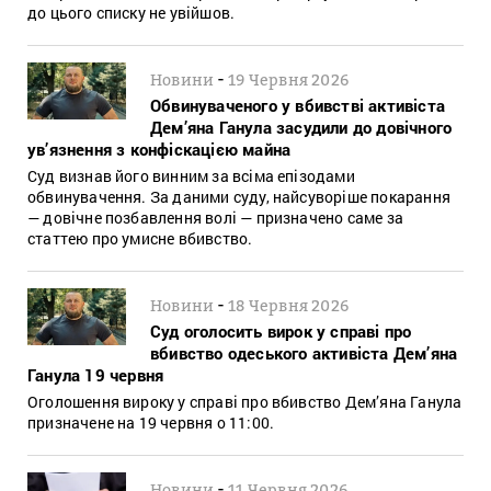
до цього списку не увійшов.
-
Новини
19 Червня 2026
Обвинуваченого у вбивстві активіста
Дем’яна Ганула засудили до довічного
ув’язнення з конфіскацією майна
Суд визнав його винним за всіма епізодами
обвинувачення. За даними суду, найсуворіше покарання
— довічне позбавлення волі — призначено саме за
статтею про умисне вбивство.
-
Новини
18 Червня 2026
Суд оголосить вирок у справі про
вбивство одеського активіста Дем’яна
Ганула 19 червня
Оголошення вироку у справі про вбивство Дем’яна Ганула
призначене на 19 червня о 11:00.
-
Новини
11 Червня 2026