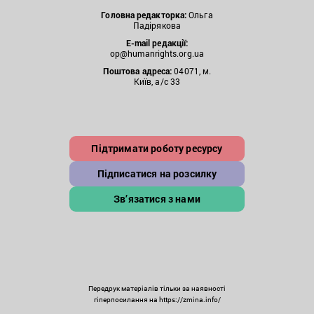
Головна редакторка:
Ольга
Падірякова
E-mail редакції:
op@humanrights.org.ua
Поштова
адреса:
04071, м.
Київ, а/с 33
Підтримати роботу ресурсу
Підписатися на розсилку
Зв’язатися з нами
Передрук матеріалів тільки за наявності
гіперпосилання на https://zmina.info/