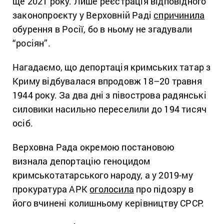
ще 2021 року. Лише реєстрація відповідного
законопроєкту у Верховній Раді
спричинила
обурення в Росії, бо в ньому не згадували
“росіян”.
Нагадаємо, що д
епортація кримських татар з
Криму відбувалася впродовж 18–20 травня
1944 року. За два дні з півострова радянські
силовики насильно переселили до 194 тисяч
осіб.
Верховна Рада окремою постановою
визнала депортацію геноцидом
кримськотатарського народу, а у 2019-му
прокуратура АРК
оголосила
про підозру в
його вчинені колишньому керівництву СРСР.