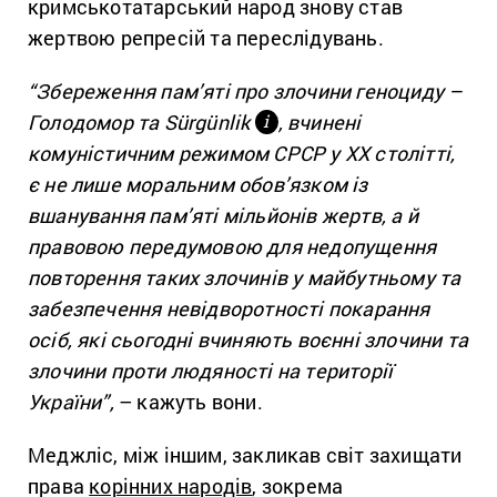
кримськотатарський народ знову став
жертвою репресій та переслідувань.
“Збереження пам’яті про злочини геноциду –
Голодомор та Sürgünlik
, вчинені
і
комуністичним режимом СРСР у XX столітті,
є не лише моральним обов’язком із
вшанування пам’яті мільйонів жертв, а й
правовою передумовою для недопущення
повторення таких злочинів у майбутньому та
забезпечення невідворотності покарання
осіб, які сьогодні вчиняють воєнні злочини та
злочини проти людяності на території
України”,
– кажуть вони.
Меджліс, між іншим, закликав світ захищати
права
корінних народів
, зокрема