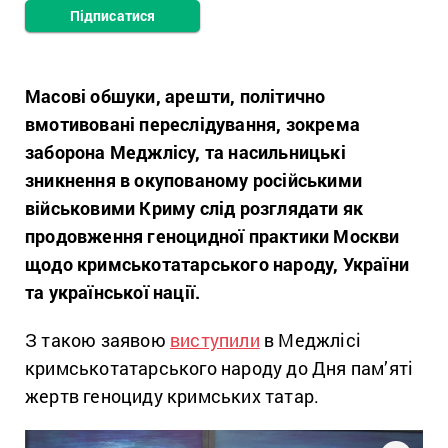
Підписатися
Масові обшуки, арешти, політично
вмотивовані переслідування, зокрема
заборона Меджлісу, та насильницькі
зникнення в окупованому російськими
військовими Криму слід розглядати як
продовження геноцидної практики Москви
щодо кримськотатарського народу, України
та української нації.
З такою заявою
виступили
в Меджлісі
кримськотатарського народу до Дня пам’яті
жертв геноциду кримських татар.