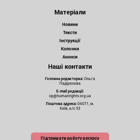
Матеріали
Новини
Тексти
Інструкції
Колонки
Анонси
Наші контакти
Головна редакторка:
Ольга
Падірякова
E-mail редакції:
op@humanrights.org.ua
Поштова
адреса:
04071, м.
Київ, а/с 33
Підтримати роботу ресурсу