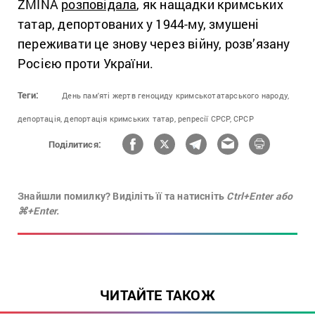
ZMINA
розповідала
, як нащадки кримських
татар, депортованих у 1944-му, змушені
переживати це знову через війну, розв’язану
Росією проти України.
Теги:
День пам'яті жертв геноциду кримськотатарського народу,
депортація,
депортація кримських татар,
репресії СРСР,
СРСР
Поділитися:
Знайшли помилку? Виділіть її та натисніть
Ctrl+Enter або
⌘+Enter.
ЧИТАЙТЕ ТАКОЖ