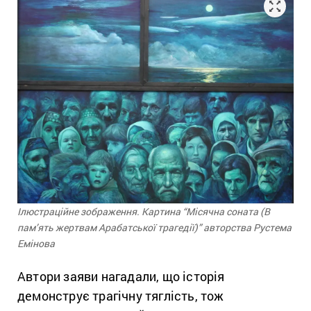
Ілюстраційне зображення. Картина “Місячна соната (В
пам’ять жертвам Арабатської трагедії)” авторства Рустема
Емінова
Автори заяви нагадали, що історія
демонструє трагічну тяглість, тож