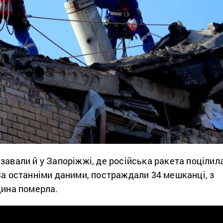
завали й у Запоріжжі, де російська ракета поцілил
За останніми даними, постраждали 34 мешканці, з
дина померла.