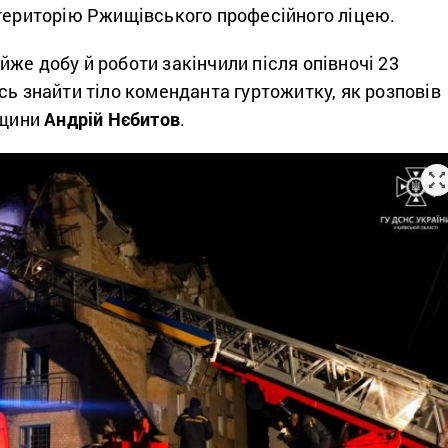
 територію Ржищівського професійного ліцею.
же добу й роботи закінчили після опівночі 23
сь знайти тіло коменданта гуртожитку, як розповів
вщини
Андрій Нєбитов
.