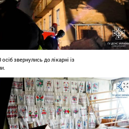
 осіб звернулись до лікарні із
и.