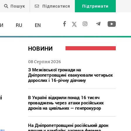
Пошук
Підписатися
Підтримати
ТИ
RU
EN
НОВИНИ
08 Серпня 2026
З Межівської громади на
Дніпропетровщині евакуювали чотирьох
дорослих і 16-річну дівчину
і
В Україні відкрили понад 16 тисяч
проваджень через атаки російських
дронів на цивільних — генпрокурор
На Дніпропетровщині російський дрон
влучив у комбайн: загинув фермер