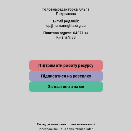
Головна редакторка:
Ольга
Падірякова
E-mail редакції:
op@humanrights.org.ua
Поштова
адреса:
04071, м.
Київ, а/с 33
Підтримати роботу ресурсу
Підписатися на розсилку
Зв’язатися з нами
Передрук матеріалів тільки за наявності
гіперпосилання на https://zmina.info/