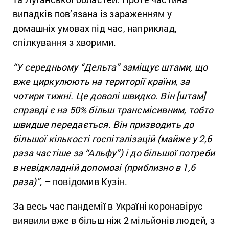
випадків пов’язана із зараженням у
домашніх умовах під час, наприклад,
спілкування з хворими.
“У середньому “Дельта” заміщує штами, що
вже циркулюють на території країни, за
чотири тижні. Це доволі швидко. Він [штам]
справді є на 50% більш трансмісивним, тобто
швидше передається. Він призводить до
більшої кількості госпіталізацій (майже у 2,6
раза частіше за “Альфу”) і до більшої потреби
в невідкладній допомозі (приблизно в 1,6
раза)”,
– повідомив Кузін.
За весь час пандемії в Україні коронавірус
виявили вже в більш ніж 2 мільйонів людей, з