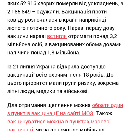
яких 52 916 хворих померли від ускладнень, а
2 185 849 – одужали. Вакцинація проти
ковіду розпочалася в країні наприкінці
лютого поточного року. Наразі першу дозу
вакцини наразі
встигли
отримати понад 3,2
мільйона осіб, а вакцинованих обома дозами
налічили понад 1,8 мільйона.
Із 21 липня Україна відкрила доступ до
вакцинації всім охочим після 18 років. До
цього пріоритет мали групи ризику, зокрема
літні люди, медики та військові.
Для отримання щеплення можна
обрати один
з пунктів вакцинації на сайті МОЗ
. Також
вакцинуватися можна в пунктах масової
вакцинації
чи за допомогою мобільної