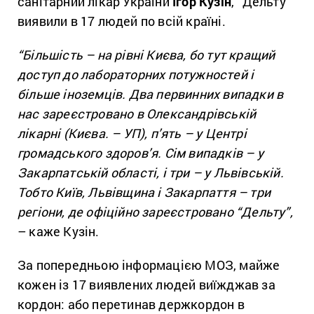
санітарний лікар України
Ігор Кузін
, “Дельту”
виявили в 17 людей по всій країні.
“Більшість – на рівні Києва, бо тут кращий
доступ до лабораторних потужностей і
більше іноземців. Два первинних випадки в
нас зареєстровано в Олександрівській
лікарні (Києва. – УП), п’ять – у Центрі
громадського здоров’я. Сім випадків – у
Закарпатській області, і три – у Львівській.
Тобто Київ, Львівщина і Закарпаття – три
регіони, де офіційно зареєстровано “Дельту”,
– каже Кузін.
За попередньою інформацією МОЗ, майже
кожен із 17 виявлених людей виїжджав за
кордон: або перетинав держкордон в