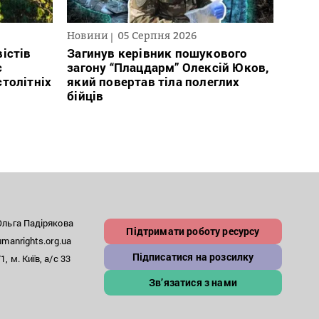
Новини
05 Серпня 2026
Нови
істів
Загинув керівник пошукового
Полі
с
загону “Плацдарм” Олексій Юков,
Вигів
столітніх
який повертав тіла полеглих
дван
бійців
росій
льга Падірякова
Підтримати роботу ресурсу
anrights.org.ua
Підписатися на розсилку
, м. Київ, а/с 33
Зв’язатися з нами