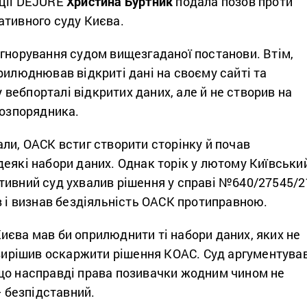
ції DEJURE
Христина Буртник
подала позов проти
ативного суду Києва.
ігнорування судом вищезгаданої постанови. Втім,
рилюднював відкриті дані на своєму сайті та
ебпорталі відкритих даних, але й не створив на
розпорядника.
ли, ОАСК встиг створити сторінку й почав
еякі набори даних. Однак торік у лютому Київськи
тивний суд ухвалив рішення у справі №640/27545/2
в і визнав бездіяльність ОАСК протиправною.
иєва мав би оприлюднити ті набори даних, яких не
 вирішив оскаржити рішення КОАС. Суд аргументува
що насправді права позивачки жодним чином не
– безпідставний.