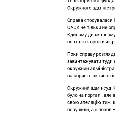
Торік юристка фунда
Окружного адміністр
Справа стосувалася 
ОАСК не тільки не оп
Єдиному державному в
порталі сторінки як 
Поки справу розгляда
завантажувати туди д
окружний адміністра
на користь активісті
Окружний адмінсуд К
було на порталі, але
свою апеляцію тим, 
порушили, а її позов 