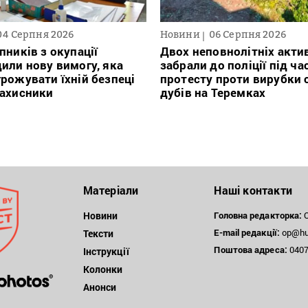
04 Серпня 2026
Новини
06 Серпня 2026
пників з окупації
Двох неповнолітніх актив
или нову вимогу, яка
забрали до поліції під ча
рожувати їхній безпеці
протесту проти вирубки 
захисники
дубів на Теремках
Матеріали
Наші контакти
Новини
Головна редакторка:
О
E-mail редакції:
op@hum
Тексти
Поштова
адреса:
04071
Інструкції
Колонки
Анонси