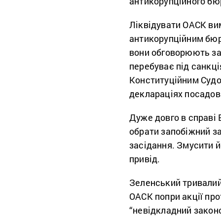
антикорупційного бю
Ліквідувати ОАСК ви
антикорупційним бюро
вони обговорюють за
перебуває під санкц
Конституційним Судо
деклараціях посадовц
Дуже довго в справі
обрати запобіжний за
засідання. Змусити 
привід.
Зеленський тривалий 
ОАСК попри акції про
“невідкладний закон