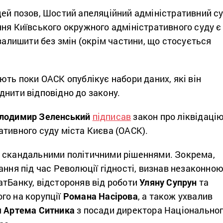
цей позов, Шостий апеляційний адміністративний с
ня Київського окружного адміністративного суду є
 залишити без змін (окрім частини, що стосується
ють поки ОАСК опублікує набори даних, які він
нити відповідно до закону.
лодимир Зеленський
підписав
закон про ліквідаці
тивного суду міста Києва (ОАСК).
 скандальними політичними рішеннями. Зокрема,
ання під час Революції гідності, визнав незаконно
атБанку, відстороняв від роботи
Уляну Супрун
та
го на корупції
Романа Насірова
, а також ухвалив
я
Артема Ситника
з посади директора Національно