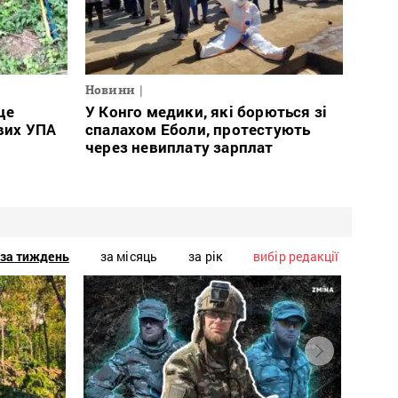
Новини
це
У Конго медики, які борються зі
ових УПА
спалахом Еболи, протестують
через невиплату зарплат
за тиждень
за місяць
за рік
вибір редакції