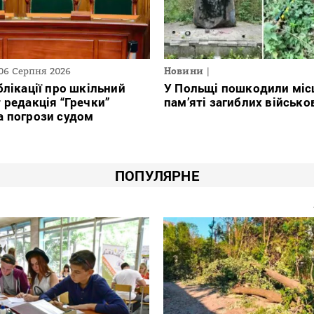
06 Серпня 2026
Новини
блікації про шкільний
У Польщі пошкодили міс
 редакція “Гречки”
пам’яті загиблих військ
а погрози судом
ПОПУЛЯРНЕ