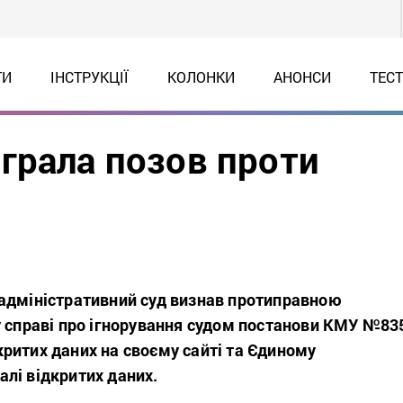
ТИ
ІНСТРУКЦІЇ
КОЛОНКИ
АНОНСИ
ТЕС
грала позов проти
адміністративний суд визнав протиправною
 справі про ігнорування судом постанови КМУ №835
ритих даних на своєму сайті та Єдиному
лі відкритих даних.