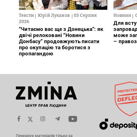
Тексти
Юрій Луканов
03 Серпня
Новини
2026
Для всту
“Читаємо вас ще з Донецька”: як
запровад
двічі релоковані “Новини
може заг
Донбасу” продовжують писати
– право
про окупацію та боротися з
пропагандою
Передрук матеріалів тільки за