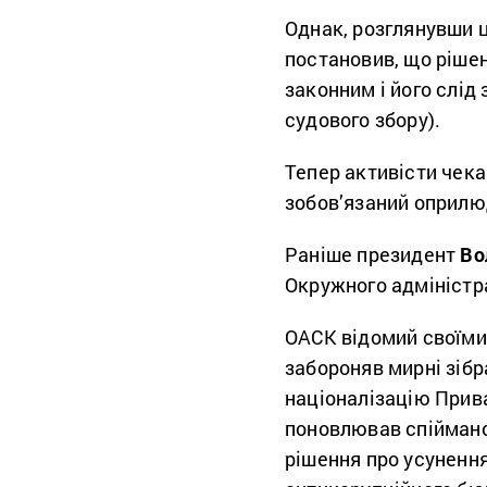
Однак, розглянувши 
постановив, що рішен
законним і його слід
судового збору).
Тепер активісти чека
зобов’язаний оприлюд
Раніше президент
Во
Окружного адміністра
ОАСК відомий своїми
забороняв мирні зібр
націоналізацію Прив
поновлював спіймано
рішення про усуненн