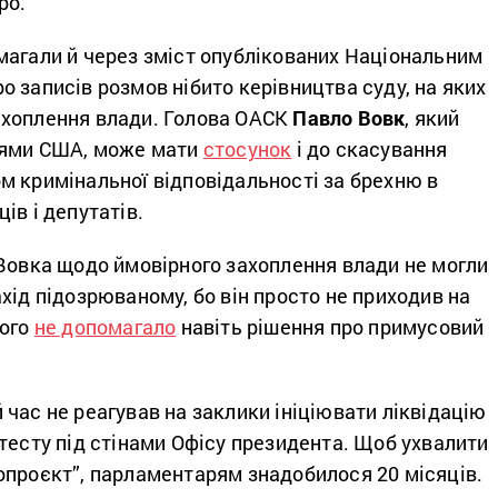
ро.
магали й через зміст опублікованих Національним
 записів розмов нібито керівництва суду, на яких
хоплення влади. Голова ОАСК
Павло Вовк
, який
іями США, може мати
стосунок
і до скасування
м кримінальної відповідальності за брехню в
ів і депутатів.
 Вовка щодо ймовірного захоплення влади не могли
хід підозрюваному, бо він просто не приходив на
його
не допомагало
навіть рішення про примусовий
час не реагував на заклики ініціювати ліквідацію
тесту під стінами Офісу президента. Щоб ухвалити
опроєкт”, парламентарям знадобилося 20 місяців.