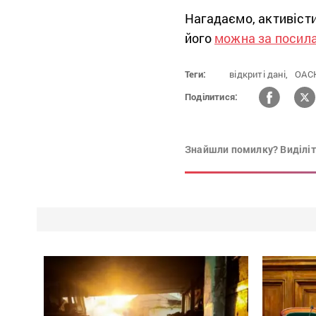
Нагадаємо, активісти
його
можна за посил
Теги:
відкриті дані,
ОАСК
Поділитися:
Знайшли помилку? Виділіть