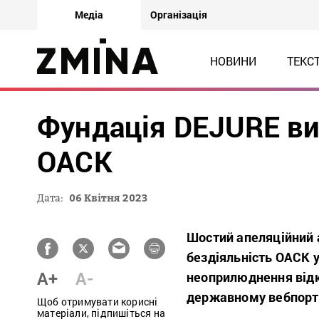
Медіа
Організація
НОВИНИ
ТЕКС
Фундація DEJURE ви
ОАСК
Дата:
06 Квітня 2023
Шостий апеляційний 
бездіяльність ОАСК у
A+
A-
неоприлюднення відк
державному вебпорта
Щоб отримувати корисні
матеріали, підпишіться на