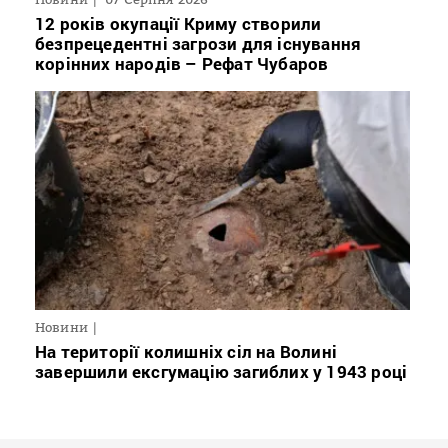
12 років окупації Криму створили
безпрецедентні загрози для існування
корінних народів – Рефат Чубаров
Новини
На території колишніх сіл на Волині
завершили ексгумацію загиблих у 1943 році