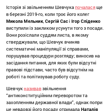
Історія зі звільненням Шевчука
почалася
ще
в березні 2019-го, коли троє його колег
Микола Мельник
,
Сергій Сас
і
Ігор Сліденко
виступили із закликом усунути того з посади.
Вони розіслали суддям листа, в якому
стверджували, що Шевчук вчиняв
систематичні маніпуляції зі справами,
порушував процедури розгляду; виносив на
засідання питання, для яких були відсутні
правові підстави, часто був відсутнім на
роботі та політизував роботу суду.
Шевчук
називав
звільнення
“антиконституційним переворотом та
захопленням державної влади”, однак попри
це невдовзі його посаду отримала
Наталія