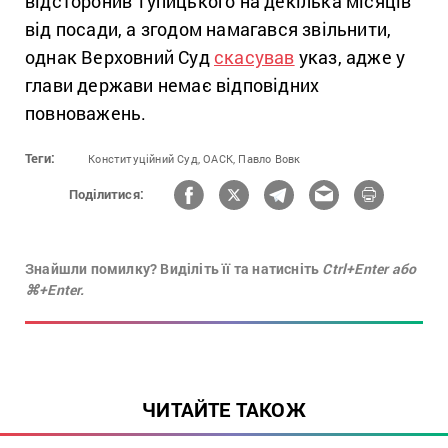
відсторонив Тупицького на декілька місяців
від посади, а згодом намагався звільнити,
однак Верховний Суд
скасував
указ, адже у
глави держави немає відповідних
повноважень.
Теги:
Конституційний Суд,
ОАСК,
Павло Вовк
Поділитися:
Знайшли помилку? Виділіть її та натисніть
Ctrl+Enter або
⌘+Enter.
ЧИТАЙТЕ ТАКОЖ