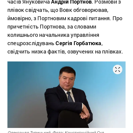
часів Януковича
Андрій Портнов
. Розмови з
плівок свідчать, що Вовк обговорював,
ймовірно, з Портновим кадрові питання. Про
причетність Портнова, за словами
колишнього начальника управління
спецрозслідувань
Сергія Горбатюка
,
свідчить низка фактів, озвучених на плівках.
Олександр Тупицький. Фото: Конституційний Суд