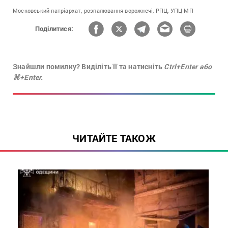
Московський патріархат,
розпалювання ворожнечі,
РПЦ,
УПЦ МП
Поділитися:
Знайшли помилку? Виділіть її та натисніть
Ctrl+Enter або
⌘+Enter.
ЧИТАЙТЕ ТАКОЖ