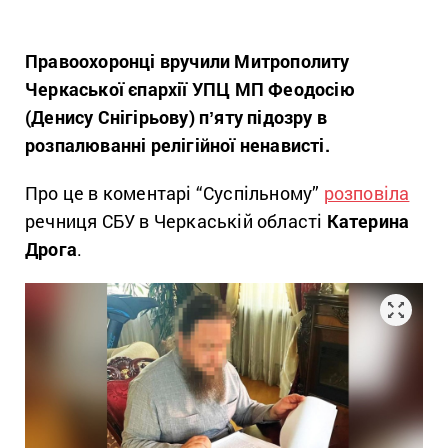
Правоохоронці вручили Митрополиту
Черкаської єпархії УПЦ МП Феодосію
(Денису Снігірьову) пʼяту підозру в
розпалюванні релігійної ненависті.
Про це в коментарі “Суспільному”
розповіла
речниця СБУ в Черкаській області
Катерина
Дрога
.