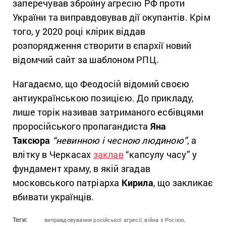
заперечував збройну агресію РФ проти
України та виправдовував дії окупантів. Крім
того, у 2020 році клірик віддав
розпорядження створити в єпархії новий
відомчий сайт за шаблоном РПЦ.
Нагадаємо, що Феодосій відомий своєю
антиукраїнською позицією. До прикладу,
лише торік називав затриманого есбівцями
проросійського пропагандиста
Яна
Таксюра
“невинною і чесною людиною”
, а
влітку в Черкасах
заклав
“капсулу часу” у
фундамент храму, в якій згадав
московського патріарха
Кирила
, що закликає
вбивати українців.
Теги:
виправдовування російської агресії,
війна з Росією,