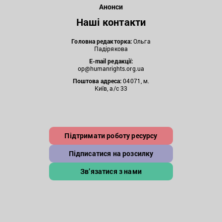
Анонси
Наші контакти
Головна редакторка:
Ольга
Падірякова
E-mail редакції:
op@humanrights.org.ua
Поштова
адреса:
04071, м.
Київ, а/с 33
Підтримати роботу ресурсу
Підписатися на розсилку
Зв’язатися з нами