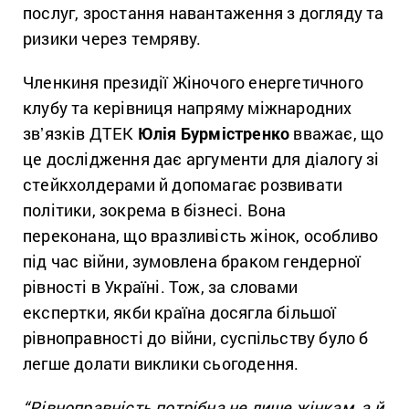
послуг, зростання навантаження з догляду та
ризики через темряву.
Членкиня президії Жіночого енергетичного
клубу та керівниця напряму міжнародних
звʼязків ДТЕК
Юлія Бурмістренко
вважає, що
це дослідження дає аргументи для діалогу зі
стейкхолдерами й допомагає розвивати
політики, зокрема в бізнесі. Вона
переконана, що вразливість жінок, особливо
під час війни, зумовлена браком гендерної
рівності в Україні. Тож, за словами
експертки, якби країна досягла більшої
рівноправності до війни, суспільству було б
легше долати виклики сьогодення.
“Рівноправність потрібна не лише жінкам, а й