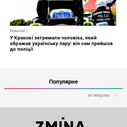
Новини
У Кракові затримали чоловіка, який
ображав українську пару: він сам прийшов
до поліції
Популярне
за тиждень