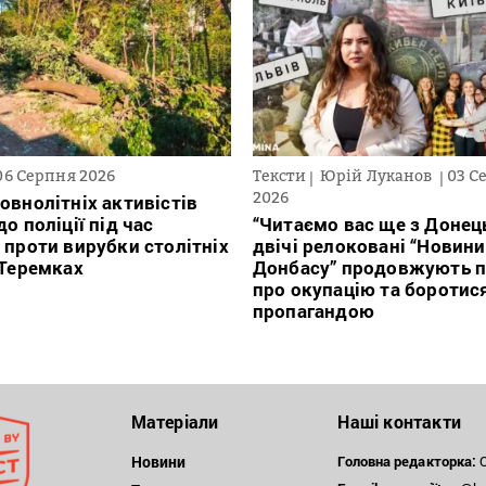
06 Серпня 2026
Тексти
Юрій Луканов
03 С
2026
овнолітніх активістів
о поліції під час
“Читаємо вас ще з Донець
 проти вирубки столітніх
двічі релоковані “Новини
 Теремках
Донбасу” продовжують п
про окупацію та боротис
пропагандою
Матеріали
Наші контакти
Новини
Головна редакторка:
О