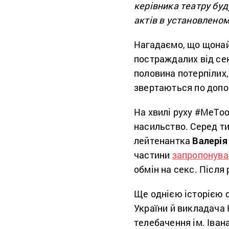
керівника театру буд
актів в установленом
Нагадаємо, що щона
постраждалих від се
половина потерпілих,
звертаються по допом
На хвилі руху #MeToo
насильство. Серед ти
лейтенантка
Валерія
частини
запропонува
обмін на секс. Після
Ще однією історією 
України й викладача 
телебачення ім. Іва