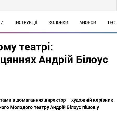
ТИ
ІНСТРУКЦІЇ
КОЛОНКИ
АНОНСИ
ТЕС
му театрі:
цяннях Андрій Білоус
тами в домаганнях директор – художній керівник
ого Молодого театру Андрій Білоус пішов у