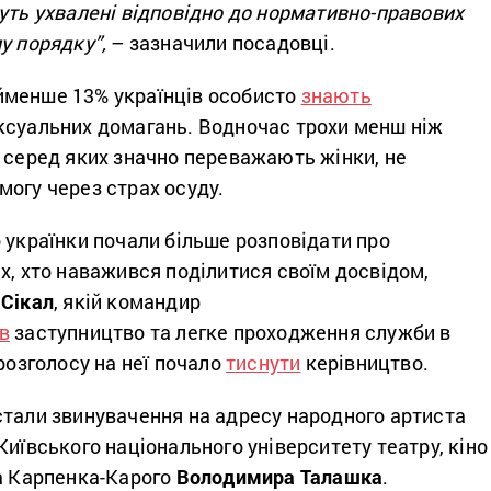
уть ухвалені відповідно до нормативно-правових
у порядку”,
– зазначили посадовці.
йменше 13% українців особисто
знають
ксуальних домагань. Водночас трохи менш ніж
 серед яких значно переважають жінки, не
огу через страх осуду.
 українки почали більше розповідати про
х, хто наважився поділитися своїм досвідом,
 Сікал
, якій командир
в
заступництво та легке проходження служби в
 розголосу на неї почало
тиснути
керівництво.
стали звинувачення на адресу народного артиста
Київського національного університету театру, кіно 
на Карпенка-Карого
Володимира Талашка
.