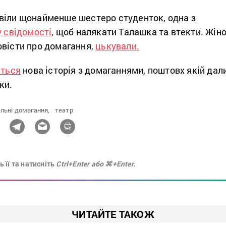
віли щонайменше шестеро студенток, одна з
у свідомості
, щоб налякати Талашка та втекти. Жіно
овісти про домагання,
цькували.
ється
нова історія з домаганнями, поштовх якій дал
ки.
льні домагання,
театр
 її та натисніть
Ctrl+Enter або ⌘+Enter.
ЧИТАЙТЕ ТАКОЖ