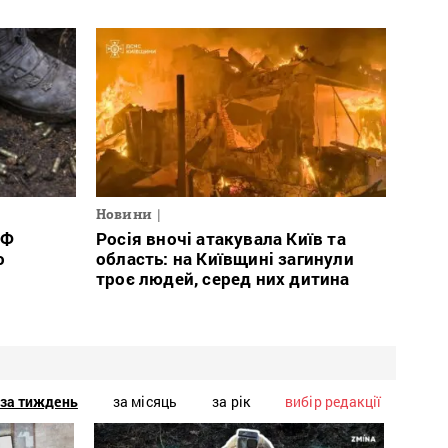
Новини
РФ
Росія вночі атакувала Київ та
о
область: на Київщині загинули
троє людей, серед них дитина
за тиждень
за місяць
за рік
вибір редакції