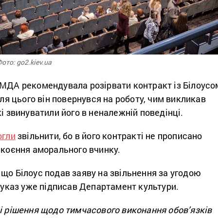
ото: go2.kiev.ua
КМДА рекомендувала розірвати контракт із Білоусо
сля цього він повернувся на роботу, чим викликав
кі звинуватили його в неналежній поведінці.
огли
звільнити, бо в його контракті не прописано
 скоєння аморального вчинку.
що Білоус подав заяву на звільнення за угодою
й указ уже підписав Департамент культури.
і рішення щодо тимчасового виконання обов’язків