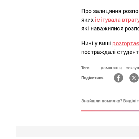
Про залицяння розпо
яких
імітувала втрат
які наважилися розп
Нині у виші
розгорта
постраждалі студент
Теги:
домагання,
сексуа
Поділитися:
Знайшли помилку? Виділіть