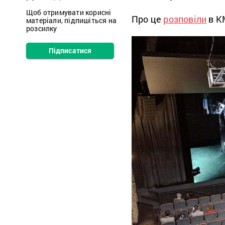
Щоб отримувати корисні
Про це
розповіли
в К
матеріали, підпишіться на
розсилку
Підписатися