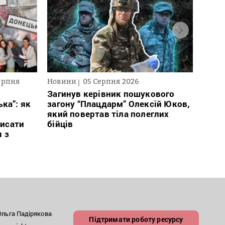
ерпня
Новини
05 Серпня 2026
Текст
2026
Загинув керівник пошукового
ка”: як
загону “Плацдарм” Олексій Юков,
В сп
який повертав тіла полеглих
кого 
исати
бійців
іноаг
я з
“Кри
льга Падірякова
Підтримати роботу ресурсу