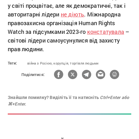
у світі процвітає, але як демократичні, так і
авторитарні лідери
не діють
. Міжнародна
правозахисна організація Human Rights
Watch за підсумками 2023-го
констатувала
–
світові лідери самоусунулися від захисту
прав людини.
Теги:
війна з Росією,
корупція,
торгівля людьми
Поділитися:
Знайшли помилку? Виділіть її та натисніть
Ctrl+Enter або
⌘+Enter.