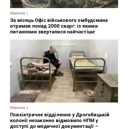
Новини
За місяць Офіс військового омбудсмана
отримав понад 2000 скарг: із якими
питаннями зверталися найчастіше
Новини
Психіатричне відділення у Дрогобицькій
колонії незаконно відмовило НПМ у
доступі до медичної документації –