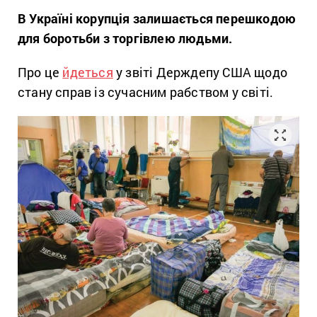
В Україні корупція залишається перешкодою
для боротьби з торгівлею людьми.
Про це
йдеться
у звіті Держдепу США щодо
стану справ із сучасним рабством у світі.