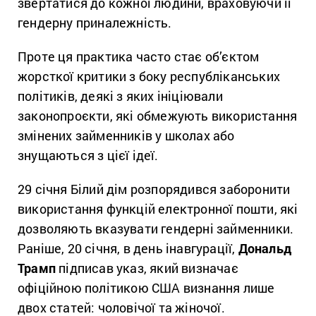
звертатися до кожної людини, враховуючи її
гендерну приналежність.
Проте ця практика часто стає об’єктом
жорсткої критики з боку республіканських
політиків, деякі з яких ініціювали
законопроєкти, які обмежують використання
змінених займенників у школах або
знущаються з цієї ідеї.
29 січня Білий дім розпорядився заборонити
використання функцій електронної пошти, які
дозволяють вказувати гендерні займенники.
Раніше, 20 січня, в день інавгурації,
Дональд
Трамп
підписав указ, який визначає
офіційною політикою США визнання лише
двох статей: чоловічої та жіночої.