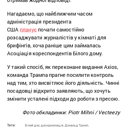
отримав жодної відповіді.
Нагадаємо, що найближчим часом
адміністрація президента
США
планує
почати самостійно
розсаджувати журналістів у кімнаті для
брифінгів, хоча раніше цим займалась
Асоціація кореспондентів Білого дому.
У такий спосіб, як переконане видання Axios,
команда Трампа прагне посилити контроль
над тим, хто висвітлює його діяльність. Чинні
посадовці відкрито заявляють, що хочуть
змінити усталені підходи до роботи з пресою.
Фото обкладинки: Piotr Mihni / Vecteezy
Теги:
Білий дім,
дискримінація,
Дональд Трамп,