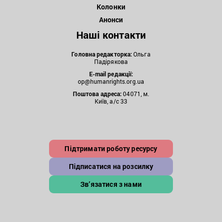
Колонки
Анонси
Наші контакти
Головна редакторка:
Ольга
Падірякова
E-mail редакції:
op@humanrights.org.ua
Поштова
адреса:
04071, м.
Київ, а/с 33
Підтримати роботу ресурсу
Підписатися на розсилку
Зв’язатися з нами