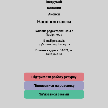
Інструкції
Колонки
Анонси
Наші контакти
Головна редакторка:
Ольга
Падірякова
E-mail редакції:
op@humanrights.org.ua
Поштова
адреса:
04071, м.
Київ, а/с 33
Підтримати роботу ресурсу
Підписатися на розсилку
Зв’язатися з нами