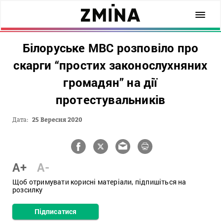
Білоруське МВС розповіло про
скарги “простих законослухняних
громадян” на дії
протестувальників
Дата:
25 Вересня 2020
A+
A-
Щоб отримувати корисні матеріали, підпишіться на
розсилку
Підписатися