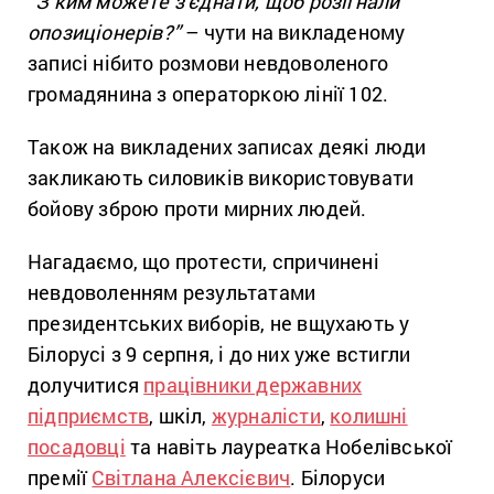
“З ким можете з’єднати, щоб розігнали
опозиціонерів?”
– чути на викладеному
записі нібито розмови невдоволеного
громадянина з операторкою лінії 102.
Також на викладених записах деякі люди
закликають силовиків використовувати
бойову зброю проти мирних людей.
Нагадаємо, що протести, спричинені
невдоволенням результатами
президентських виборів, не вщухають у
Білорусі з 9 серпня, і до них уже встигли
долучитися
працівники державних
підприємств
, шкіл,
журналісти
,
колишні
посадовці
та навіть лауреатка Нобелівської
премії
Світлана Алексієвич
. Білоруси