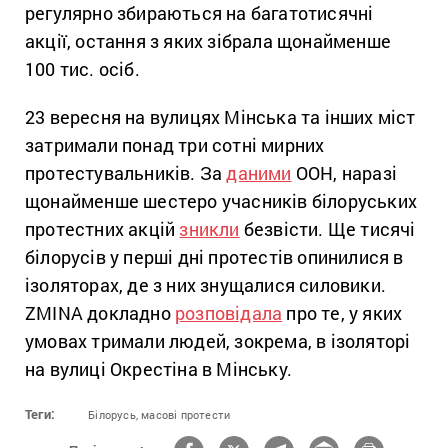
регулярно збираються на багатотисячні
акції, остання з яких зібрала щонайменше
100 тис. осіб.
23 вересня на вулицях Мінська та інших міст
затримали понад три сотні мирних
протестувальників. За
даними
ООН, наразі
щонайменше шестеро учасників білоруських
протестних акцій
зникли
безвісти. Ще тисячі
білорусів у перші дні протестів опинилися в
ізоляторах, де з них знущалися силовики.
ZMINA докладно
розповідала
про те, у яких
умовах тримали людей, зокрема, в ізоляторі
на вулиці Окрестіна в Мінську.
Теги:
Білорусь,
масові протести