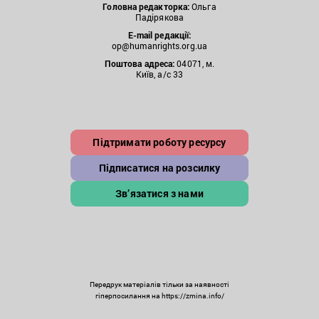
Головна редакторка:
Ольга
Падірякова
E-mail редакції:
op@humanrights.org.ua
Поштова
адреса:
04071, м.
Київ, а/с 33
Підтримати роботу ресурсу
Підписатися на розсилку
Зв’язатися з нами
Передрук матеріалів тільки за наявності
гіперпосилання на https://zmina.info/