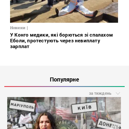
Новини
У Конго медики, які борються зі спалахом
Еболи, протестують через невиплату
зарплат
Популярне
за тиждень