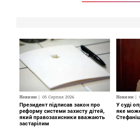
Новини
05 Серпня 2026
Новини
Президент підписав закон про
У суді о
реформу системи захисту дітей,
яке може
який правозахисники вважають
Стефаніш
застарілим