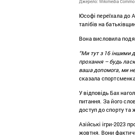
Джерело: Wikimedia Common
Юсофі переїхала до А
талібів на батьківщин
Вона висловила подяку
“Ми тут з 16 іншими 
прохання – будь ласк
ваша допомога, ми не
сказала спортсменка
У відповідь Бах наго
питання. За його сло
доступ до спорту та 
Азійські ігри-2023 пр
жовтня. Вони фактичн