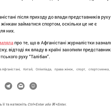
ністані після приходу до влади представників руху
 жінкам займатися спортом, оскільки це не є
ля них.
омляла
про те, що в Афганістані журналістки зазнал
ку, відтоді як владу в країні захопили представни
тського руху “Талібан”.
в Афганістані,
Китай,
Олімпіада,
права жінок,
спорт,
спортсменка,
 її та натисніть
Ctrl+Enter або ⌘+Enter.