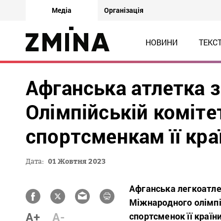
Медіа
Організація
НОВИНИ
ТЕКС
Афганська атлетка 
Олімпійській коміт
спортсменкам її кра
Дата:
01 Жовтня 2023
Афганська легкоатле
Міжнародного олімпі
A+
A-
спортсменок її країн