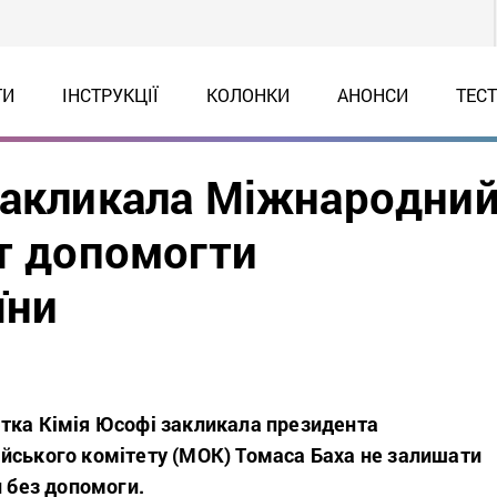
ТИ
ІНСТРУКЦІЇ
КОЛОНКИ
АНОНСИ
ТЕС
закликала Міжнародни
ет допомогти
їни
тка Кімія Юсофі закликала президента
йського комітету (МОК) Томаса Баха не залишати
и без допомоги.