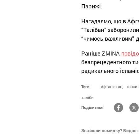
Парижі.
Нагадаємо, що в Афга
“Талібан” заборонили
“чимось важливим” д
Раніше ZMINA
повід
безпрецедентного тис
радикального ісламіс
Теги:
Афганістан,
жінки 
таліби
Поділитися:
Знайшли помилку? Виділіть