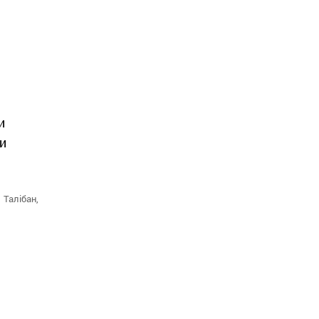
и
ки
Талібан,