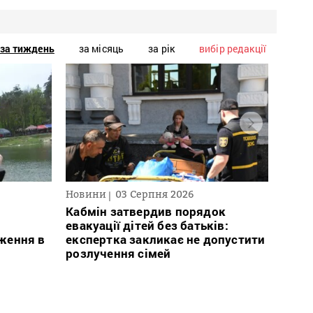
за тиждень
за місяць
за рік
вибір редакції
Новини
03 Серпня 2026
Нови
Кабмін затвердив порядок
Заги
евакуації дітей без батьків:
заго
ження в
експертка закликає не допустити
який
розлучення сімей
бійц