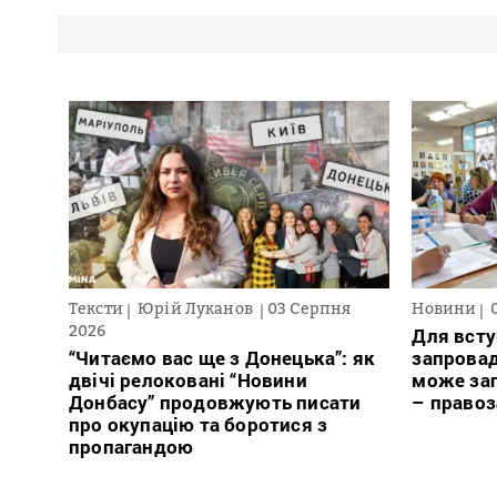
Тексти
Юрій Луканов
03 Серпня
Новини
2026
Для всту
“Читаємо вас ще з Донецька”: як
запровад
двічі релоковані “Новини
може заг
Донбасу” продовжують писати
– право
про окупацію та боротися з
пропагандою