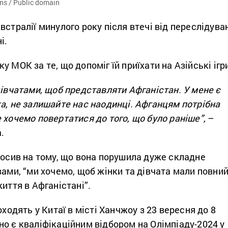
s / Public domain
встралії минулого року після втечі від переслідува
і.
 МОК за те, що допоміг їй приїхати на Азійські ігр
дівчатами, щоб представляти Афганістан. У мене є
а, не залишайте нас наодинці. Афганцям потрібна
 хочемо повертатися до того, що було раніше”,
–
.
лосив на тому, що вона порушила дуже складне
вами, “ми хочемо, щоб жінки та дівчата мали повни
життя в Афганістані”.
оходять у Китаї в місті Ханчжоу з 23 вересня до 8
о є кваліфікаційним відбором на Олімпіаду-2024 у