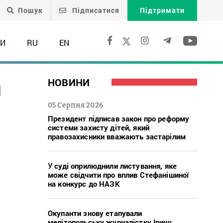
Пошук
Підписатися
Підтримати
ТИ
RU
EN
й
НОВИНИ
05 Серпня 2026
Президент підписав закон про реформу
системи захисту дітей, який
правозахисники вважають застарілим
У суді оприлюднили листування, яке
може свідчити про вплив Стефанішиної
на конкурс до НАЗК
Окупанти знову етапували
мелітопольську журналістку Ірину