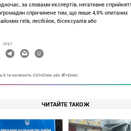
Водночас, за словами експертів, негативне сприйнят
вгромадян спричинене тим, що лише 4,9% опитаних
айомих геїв, лесбійок, бісексуалів або
ЛГБТ
 її та натисніть
Ctrl+Enter або ⌘+Enter.
ЧИТАЙТЕ ТАКОЖ