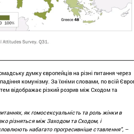
омадську думку європейців на різні питання через
падіння комунізму. За їхніми словами, по всій Євро
 тем відображає різкий розрив між Сходом та
питаннях, як гомосексуальність та роль жінки в
ізко різняться між Заходом та Сходом, і
словлюють набагато прогресивніше ставлення”,
–