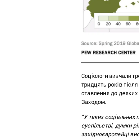
Соціологи вивчали гр
тридцять років після 
ставлення до деяких
Заходом.
“У таких соціальних 
суспільстві, думки р
західноєвропейці ви