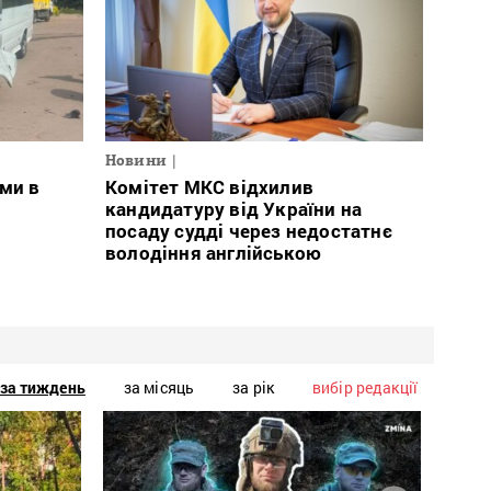
Новини
ми в
Комітет МКС відхилив
кандидатуру від України на
посаду судді через недостатнє
володіння англійською
за тиждень
за місяць
за рік
вибір редакції