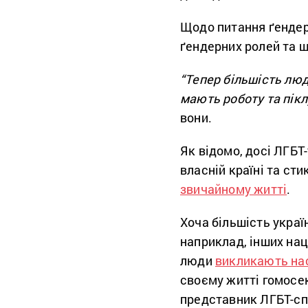
Щодо питання ґендерн
ґендерних ролей та ш
“Тепер більшість люд
мають роботу та пік
вони.
Як відомо, досі ЛГБТ
власній країні та ст
звичайному житті
.
Хоча більшість украї
наприклад, інших нац
люди
викликають на
своєму житті гомосек
представник ЛГБТ-спі