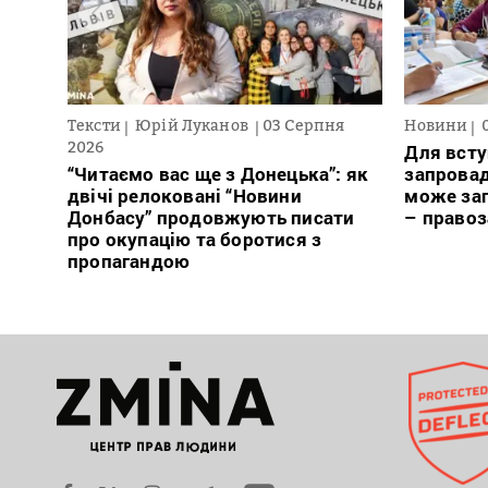
Тексти
Юрій Луканов
03 Серпня
Новини
2026
Для всту
“Читаємо вас ще з Донецька”: як
запровад
двічі релоковані “Новини
може заг
Донбасу” продовжують писати
– право
про окупацію та боротися з
пропагандою