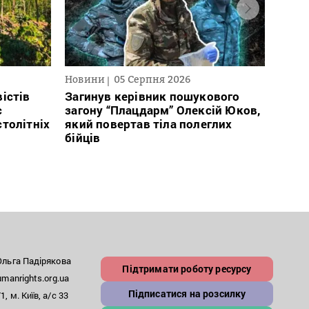
Новини
05 Серпня 2026
Нови
істів
Загинув керівник пошукового
Полі
с
загону “Плацдарм” Олексій Юков,
Вигів
столітніх
який повертав тіла полеглих
дван
бійців
росій
льга Падірякова
Підтримати роботу ресурсу
anrights.org.ua
Підписатися на розсилку
, м. Київ, а/с 33