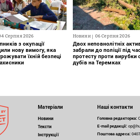
04 Серпня 2026
Новини
06 Серпня 2026
пників з окупації
Двох неповнолітніх актив
или нову вимогу, яка
забрали до поліції під ча
рожувати їхній безпеці
протесту проти вирубки 
захисники
дубів на Теремках
Матеріали
Наші контакти
Новини
Головна редакторка:
О
E-mail редакції:
op@hum
Тексти
Поштова
адреса:
04071
Інструкції