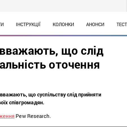
ТИ
ІНСТРУКЦІЇ
КОЛОНКИ
АНОНСИ
ТЕС
 вважають, що слід
альність оточення
 вважають, що суспільству слід прийняти
воїх співгромадян.
ження
Pew Research.