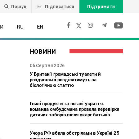
Пошук
Підписатися
Підтримати
ТИ
RU
EN
НОВИНИ
06 Серпня 2026
У Британії громадські туалети й
роздягальні розділятимуть за
біологічною статтю
Гнилі продукти та погані укриття:
команда омбудсмана провела перевірки
дитячих таборів після скарг батьків
Учора РФ вбила обстрілами в Україні 25
цивільних