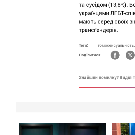
та сусідом (13,8%). 
українцями ЛГБТ-спі
мають серед своїх зн
трансґендерів.
Теги:
гомосексуальність,
Поділитися:
Знайшли помилку? Виділіть