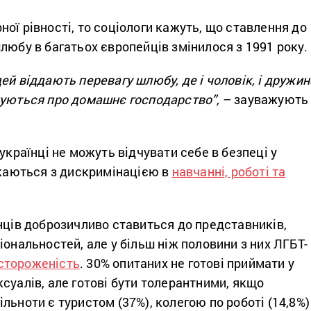
ої рівності, то соціологи кажуть, що ставлення до
любу в багатьох європейців змінилося з 1991 року.
ей віддають перевагу шлюбу, де і чоловік, і дружин
луються про домашнє господарство”,
– зауважують
-українці не можуть відчувати себе в безпеці у
икаються з дискримінацією в
навчанні, роботі та
нців доброзичливо ставиться до представників,
іональностей, але у більш ніж половини з них ЛГБТ-
стороженість
. 30% опитаних не готові приймати у
суалів, але готові бути толерантними, якщо
льноти є туристом (37%), колегою по роботі (14,8%)